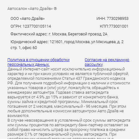
Автосалон «Авто Драйв» ®
ООО «Авто Драйв»
ИНН: 7730298953
ОГРН: 1237700105114
КПП:773001001
Фактический адрес: г. Москва, Береговой проезд, 2А
Юридический адрес: 121601, город Москва, ул Мясищева, д. 2
стр. 1, офис 60
Политика в отношении обработки
Согласие на рекламную
персональных данных.
рассылку
Данный Интернет-сайт носит исключительно информационный
характер и ни при каких условиях не является публичной офертой,
определяемой положениями Статьи 437 Гражданского кодекса
РФ. Для получения подробной информации о наличии и стоимости
указанных товаров и (или) услуг, пожалуйста, обращайтесь к
менеджерам автоцентра. Годовая ставка автокредита
варьируется от 4.9% до 15% и зависит от конкретного банка,
суммы займа и кредитной программы. Минимальный срок
погашения от 2 месяцев, максимальный - 96 месяцев. При этом
любые дополнительные комиссии автоцентром Авто Драйв не
взимаются.
В случае невозвращения в условленный срок суммы автокредита
или суммы процентов по автокредиту банк-партнер оставляет за
собой право начислить штраф за просрочку платежа в среднем
размере 0,1% от первоначальной суммы автокредита. При
несоблюдении условий погашения автокредита данные о