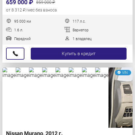
659 000 ₽
859 000 ₽
от 8 312 ₽/мес без взноса
95 000 км
117 л.с.
1.6 л.
Вариатор
Передний
1 владелец
Купить в кредит
VIN
Nissan Murano, 2012 г.