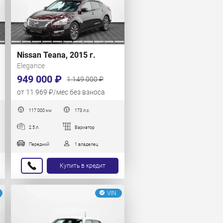
Nissan Teana, 2015 г.
Elegance
949 000 ₽
1 149 000 ₽
от 11 969 ₽/мес без взноса
117 000 км
173 л.с.
2.5 л.
Вариатор
Передний
1 владелец
Купить в кредит
VIN