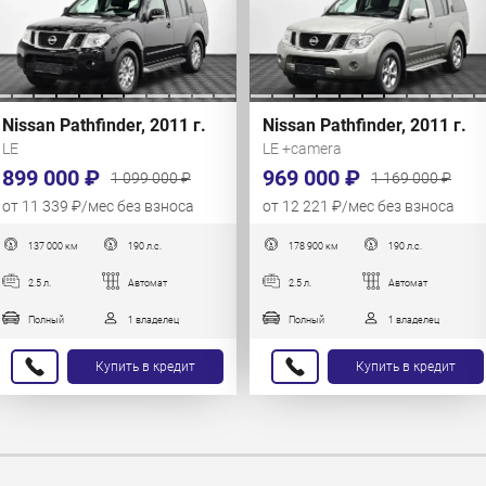
Nissan Pathfinder, 2011 г.
Nissan Pathfinder, 2011 г.
LE
LE +camera
899 000 ₽
969 000 ₽
1 099 000 ₽
1 169 000 ₽
от 11 339 ₽/мес без взноса
от 12 221 ₽/мес без взноса
137 000 км
190 л.с.
178 900 км
190 л.с.
2.5 л.
Автомат
2.5 л.
Автомат
Полный
1 владелец
Полный
1 владелец
Купить в кредит
Купить в кредит