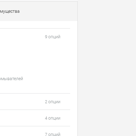
мущества
9 опций
оомывателей
2 опции
4 опции
7 опций