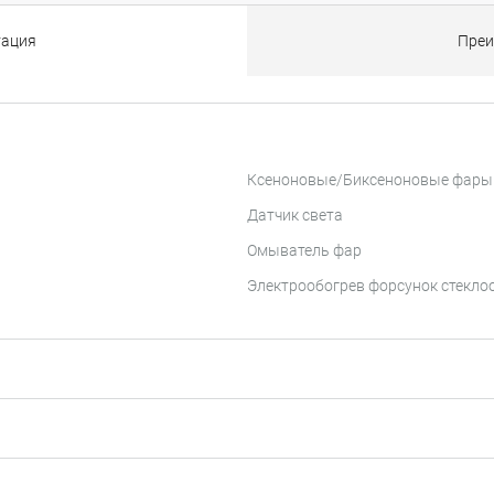
тация
Преи
Ксеноновые/Биксеноновые фары
Датчик света
Омыватель фар
Электрообогрев форсунок стекл