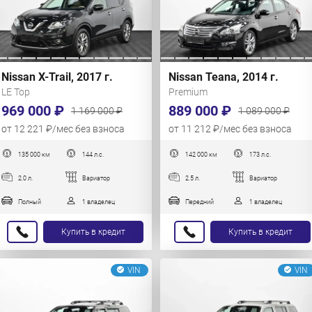
Nissan X-Trail, 2017 г.
Nissan Teana, 2014 г.
LE Top
Premium
969 000 ₽
889 000 ₽
1 169 000 ₽
1 089 000 ₽
от 12 221 ₽/мес без взноса
от 11 212 ₽/мес без взноса
135 000 км
144 л.с.
142 000 км
173 л.с.
2.0 л.
Вариатор
2.5 л.
Вариатор
Полный
1 владелец
Передний
1 владелец
Купить в кредит
Купить в кредит
VIN
VIN