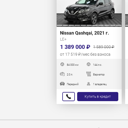
Nissan Qashqai, 2021 г.
LE+
1 389 000 ₽
1 589 000 ₽
от 17 519 ₽/мес без взноса
84 000 км
144 л.с.
2.0 л.
Вариатор
Передний
1 владелец
Купить в кредит