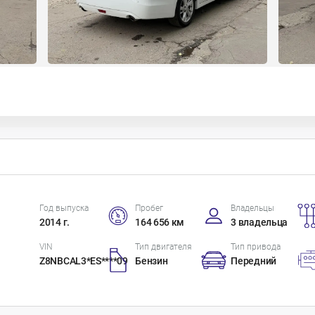
Год выпуска
Пробег
Владельцы
2014 г.
164 656 км
3 владельца
VIN
Тип двигателя
Тип привода
Z8NBCAL3*ES****09
Бензин
Передний