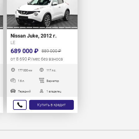
Nissan Juke, 2012 г.
LE
689 000 ₽
889 000 ₽
от 8 690 ₽/мес без взноса
177 000 км
117 л.с.
1.6 л.
Вариатор
Передний
1 владелец
Купить в кредит