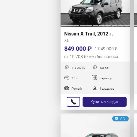
Nissan X-Trail, 2012 г.
XE
849 000 ₽
1 049 000 ₽
от 10 708 ₽/мес без взноса
113 000 км
141 л.с.
2.0 л.
Вариатор
Полный
1 владелец
Купить в кредит
VIN