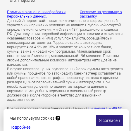
стр. 1, офис 60
Политика в отношении обработки
Согласие на рекламную
персональных данных.
рассылку
Данный Интернет-сайт носит исключительно информационный
характер и ни при каких условиях не является публичной офертой,
определяемой положениями Статьи 437 Гражданского кодекса
РФ. Для получения подробной информации о наличии и стоимости
указанных товаров и (или) услуг, пожалуйста, обращайтесь к
менеджерам автоцентра. Годовая ставка автокредита
варьируется от 4.9% до 15% и зависит от конкретного банка,
суммы займа и кредитной программы. Минимальный срок
погашения от 2 месяцев, максимальный - 96 месяцев. При этом
любые дополнительные комиссии автоцентром Авто Драйв не
взимаются.
В случае невозвращения в условленный срок суммы автокредита
или суммы процентов по автокредиту банк-партнер оставляет за
собой право начислить штраф за просрочку платежа в среднем
размере 0,1% от первоначальной суммы автокредита. При
несоблюдении условий погашения автокредита данные о
нарушителе могут быть переданы в специальный реестр
должников и коллекторское агентство для взыскания
задолженности.
Кредит предоставляется банком АО «ТБанк» (
Лицензия ЦБ РФ №
2673 от 09.07.2024 г
).
Обязательное страхование гражданской ответственности
Мы используем cookies
Я согласен
владельцев транспортных средств осуществляется АО «Т-
Страхование»
по лицензии ОС № 0191-03 от 01.07.2024 г.
Подробнее