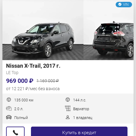
VIN
Nissan X-Trail, 2017 г.
LE Top
969 000 ₽
1 169 000 ₽
от 12 221 ₽/мес без взноса
135 000 км
144 л.с.
2.0 л.
Вариатор
Полный
1 владелец
Купить в кредит