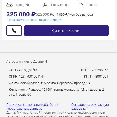
Год новее
Передний
4 владельца
Бензин
Год старше
325 000 ₽
525 000 ₽
от 4 099 ₽/мес без взноса
*Цена актуальна при покупке в кредит
Купить в кредит
Автосалон «Авто Драйв» ®
ООО «Авто Драйв»
ИНН: 7730298953
ОГРН: 1237700105114
КПП:773001001
Фактический адрес: г. Москва, Береговой проезд, 2А
Юридический адрес: 121601, город Москва, ул Мясищева, д. 2
стр. 1, офис 60
Политика в отношении обработки
Согласие на рекламную
персональных данных.
рассылку
Данный Интернет-сайт носит исключительно информационный
характер и ни при каких условиях не является публичной офертой,