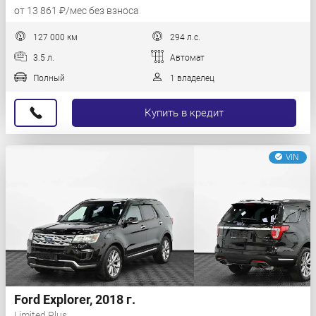
от 13 861 ₽/мес без взноса
127 000 км
294 л.с.
3.5 л.
Автомат
Полный
1 владелец
Купить в кредит
VIN
Ford Explorer, 2018 г.
Limited Plus