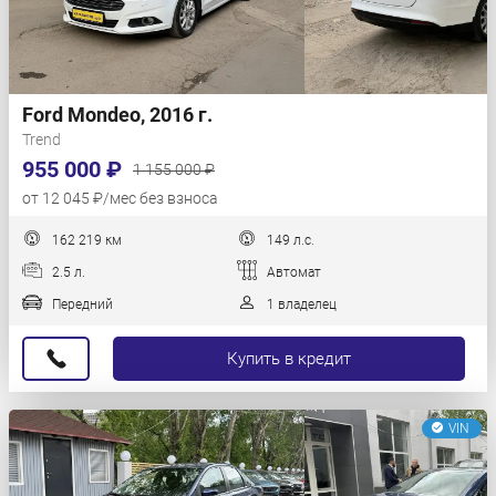
Ford Mondeo, 2016 г.
Trend
955 000 ₽
1 155 000 ₽
от 12 045 ₽/мес без взноса
162 219 км
149 л.с.
2.5 л.
Автомат
Передний
1 владелец
Купить в кредит
VIN