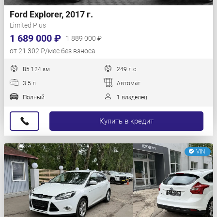
Ford Explorer, 2017 г.
Limited Plus
1 689 000 ₽
1 889 000 ₽
от 21 302 ₽/мес без взноса
85 124 км
249 л.с.
3.5 л.
Автомат
Полный
1 владелец
Купить в кредит
VIN