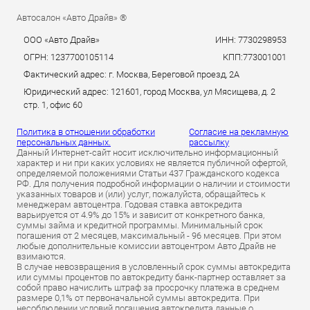
Автосалон «Авто Драйв» ®
ООО «Авто Драйв»
ИНН: 7730298953
ОГРН: 1237700105114
КПП:773001001
Фактический адрес: г. Москва, Береговой проезд, 2А
Юридический адрес: 121601, город Москва, ул Мясищева, д. 2
стр. 1, офис 60
Политика в отношении обработки
Согласие на рекламную
персональных данных.
рассылку
Данный Интернет-сайт носит исключительно информационный
характер и ни при каких условиях не является публичной офертой,
определяемой положениями Статьи 437 Гражданского кодекса
РФ. Для получения подробной информации о наличии и стоимости
указанных товаров и (или) услуг, пожалуйста, обращайтесь к
менеджерам автоцентра. Годовая ставка автокредита
варьируется от 4.9% до 15% и зависит от конкретного банка,
суммы займа и кредитной программы. Минимальный срок
погашения от 2 месяцев, максимальный - 96 месяцев. При этом
любые дополнительные комиссии автоцентром Авто Драйв не
взимаются.
В случае невозвращения в условленный срок суммы автокредита
или суммы процентов по автокредиту банк-партнер оставляет за
собой право начислить штраф за просрочку платежа в среднем
размере 0,1% от первоначальной суммы автокредита. При
несоблюдении условий погашения автокредита данные о