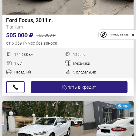
Ford Focus, 2011 г.
Titanium
505 000 ₽
705 000 ₽
Privacy notice
от 6 369 ₽/мес без взноса
174 638 км
125 л.с.
1.6 л.
Механика
Передний
5 владельцев
Купить в кредит
VIN