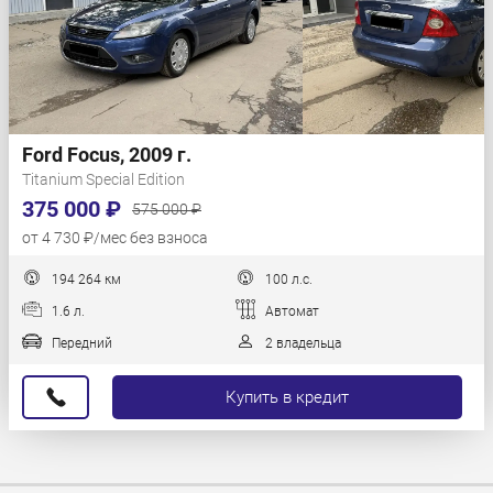
Ford Focus, 2009 г.
Titanium Special Edition
375 000 ₽
575 000 ₽
от 4 730 ₽/мес без взноса
194 264 км
100 л.с.
1.6 л.
Автомат
Передний
2 владельца
Купить в кредит