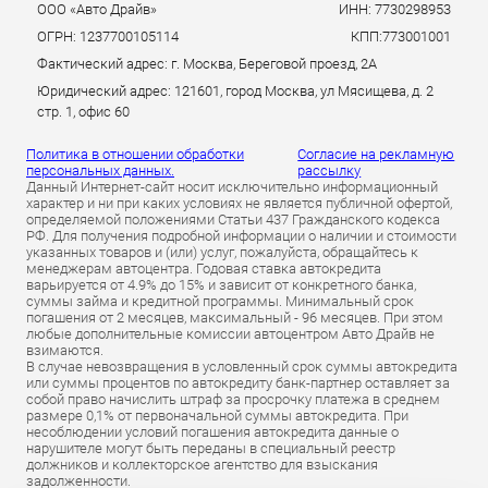
ООО «Авто Драйв»
ИНН: 7730298953
ОГРН: 1237700105114
КПП:773001001
Фактический адрес: г. Москва, Береговой проезд, 2А
Юридический адрес: 121601, город Москва, ул Мясищева, д. 2
стр. 1, офис 60
Политика в отношении обработки
Согласие на рекламную
персональных данных.
рассылку
Данный Интернет-сайт носит исключительно информационный
характер и ни при каких условиях не является публичной офертой,
определяемой положениями Статьи 437 Гражданского кодекса
РФ. Для получения подробной информации о наличии и стоимости
указанных товаров и (или) услуг, пожалуйста, обращайтесь к
менеджерам автоцентра. Годовая ставка автокредита
варьируется от 4.9% до 15% и зависит от конкретного банка,
суммы займа и кредитной программы. Минимальный срок
погашения от 2 месяцев, максимальный - 96 месяцев. При этом
любые дополнительные комиссии автоцентром Авто Драйв не
взимаются.
В случае невозвращения в условленный срок суммы автокредита
или суммы процентов по автокредиту банк-партнер оставляет за
собой право начислить штраф за просрочку платежа в среднем
размере 0,1% от первоначальной суммы автокредита. При
несоблюдении условий погашения автокредита данные о
нарушителе могут быть переданы в специальный реестр
должников и коллекторское агентство для взыскания
задолженности.