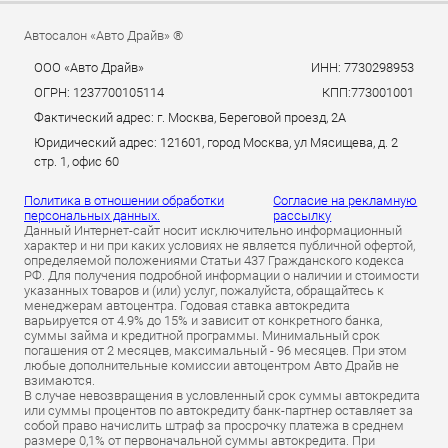
Автосалон «Авто Драйв» ®
ООО «Авто Драйв»
ИНН: 7730298953
ОГРН: 1237700105114
КПП:773001001
Фактический адрес: г. Москва, Береговой проезд, 2А
Юридический адрес: 121601, город Москва, ул Мясищева, д. 2
стр. 1, офис 60
Политика в отношении обработки
Согласие на рекламную
персональных данных.
рассылку
Данный Интернет-сайт носит исключительно информационный
характер и ни при каких условиях не является публичной офертой,
определяемой положениями Статьи 437 Гражданского кодекса
РФ. Для получения подробной информации о наличии и стоимости
указанных товаров и (или) услуг, пожалуйста, обращайтесь к
менеджерам автоцентра. Годовая ставка автокредита
варьируется от 4.9% до 15% и зависит от конкретного банка,
суммы займа и кредитной программы. Минимальный срок
погашения от 2 месяцев, максимальный - 96 месяцев. При этом
любые дополнительные комиссии автоцентром Авто Драйв не
взимаются.
В случае невозвращения в условленный срок суммы автокредита
или суммы процентов по автокредиту банк-партнер оставляет за
собой право начислить штраф за просрочку платежа в среднем
размере 0,1% от первоначальной суммы автокредита. При