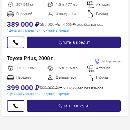
Сначала
дороже
207 542 км
1.5 л. / 77 л.с.
Автомат
Пробег
Передний
3 владельца
Гибрид
Год новее
389 000 ₽
589 000 ₽
от 4 906 ₽/мес без взноса
Год старше
*Цена актуальна при покупке в кредит
Купить в кредит
Toyota Prius, 2008 г.
VIN проверен
178 537 км
1.5 л. / 76 л.с.
Автомат
Передний
2 владельца
Гибрид
399 000 ₽
599 000 ₽
от 5 032 ₽/мес без взноса
*Цена актуальна при покупке в кредит
Купить в кредит