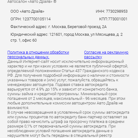
Автосалон «Авто Драйв» ®
ООО «Авто Драйв»
ИНН: 7730298953
ОГРН: 1237700105114
КПП:773001001
Фактический адрес: г. Москва, Береговой проезд, 2А
Юридический адрес: 121601, город Москва, ул Мясищева, д. 2
стр. 1, офис 60
Политика в отношении обработки
Согласие на рекламную
персональных данных.
рассылку
Данный Интернет-сайт носит исключительно информационный
характер и ни при каких условиях не является публичной офертой,
определяемой положениями Статьи 437 Гражданского кодекса
РФ. Для получения подробной информации о наличии и стоимости
указанных товаров и (или) услуг, пожалуйста, обращайтесь к
менеджерам автоцентра. Годовая ставка автокредита
варьируется от 4.9% до 15% и зависит от конкретного банка,
суммы займа и кредитной программы. Минимальный срок
погашения от 2 месяцев, максимальный - 96 месяцев. При этом
любые дополнительные комиссии автоцентром Авто Драйв не
взимаются.
В случае невозвращения в условленный срок суммы автокредита
или суммы процентов по автокредиту банк-партнер оставляет за
собой право начислить штраф за просрочку платежа в среднем
размере 0,1% от первоначальной суммы автокредита. При
несоблюдении условий погашения автокредита данные о
нарушителе могут быть переданы в специальный реестр