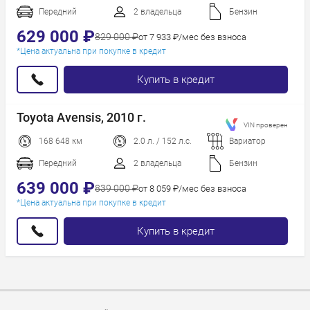
Пробег
Передний
2 владельца
Бензин
Год новее
629 000 ₽
829 000 ₽
от 7 933 ₽/мес без взноса
Год старше
*Цена актуальна при покупке в кредит
Купить в кредит
Toyota Avensis, 2010 г.
VIN проверен
168 648 км
2.0 л. / 152 л.с.
Вариатор
Передний
2 владельца
Бензин
639 000 ₽
839 000 ₽
от 8 059 ₽/мес без взноса
*Цена актуальна при покупке в кредит
Купить в кредит