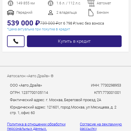
149 855 км
1.6 л. / 112 л.с.
Автомат
Пробег
Год новее
Передний
2 владельца
Бензин
Год старше
539 000 ₽
739 000 ₽
от 6 798 ₽/мес без взноса
*Цена актуальна при покупке в кредит
Купить в кредит
Автосалон «Авто Драйв» ®
ООО «Авто Драйв»
ИНН: 7730298953
ОГРН: 1237700105114
КПП:773001001
Фактический адрес: г. Москва, Береговой проезд, 2А
Юридический адрес: 121601, город Москва, ул Мясищева, д. 2
стр. 1, офис 60
Политика в отношении обработки
Согласие на рекламную
персональных данных.
рассылку