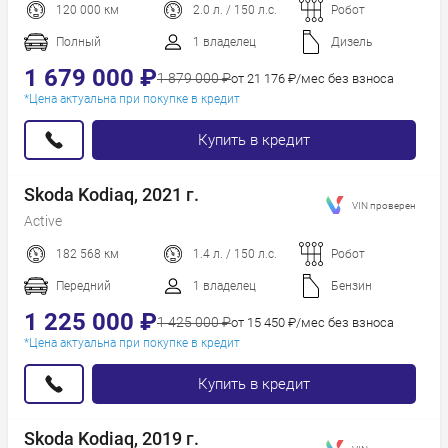
120 000 км
2.0 л. / 150 л.с.
Робот
Пробег
Год новее
Полный
1 владелец
Дизель
Год старше
1 679 000 ₽
1 879 000 ₽
от 21 176 ₽/мес без взноса
*Цена актуальна при покупке в кредит
Купить в кредит
Skoda Kodiaq, 2021 г.
VIN проверен
Active
182 568 км
1.4 л. / 150 л.с.
Робот
Передний
1 владелец
Бензин
1 225 000 ₽
1 425 000 ₽
от 15 450 ₽/мес без взноса
*Цена актуальна при покупке в кредит
Купить в кредит
Skoda Kodiaq, 2019 г.