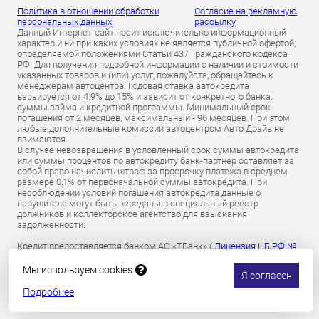
Политика в отношении обработки
Согласие на рекламную
персональных данных.
рассылку
Данный Интернет-сайт носит исключительно информационный
характер и ни при каких условиях не является публичной офертой,
определяемой положениями Статьи 437 Гражданского кодекса
РФ. Для получения подробной информации о наличии и стоимости
указанных товаров и (или) услуг, пожалуйста, обращайтесь к
менеджерам автоцентра. Годовая ставка автокредита
варьируется от 4.9% до 15% и зависит от конкретного банка,
суммы займа и кредитной программы. Минимальный срок
погашения от 2 месяцев, максимальный - 96 месяцев. При этом
любые дополнительные комиссии автоцентром Авто Драйв не
взимаются.
В случае невозвращения в условленный срок суммы автокредита
или суммы процентов по автокредиту банк-партнер оставляет за
собой право начислить штраф за просрочку платежа в среднем
размере 0,1% от первоначальной суммы автокредита. При
несоблюдении условий погашения автокредита данные о
нарушителе могут быть переданы в специальный реестр
должников и коллекторское агентство для взыскания
задолженности.
Кредит предоставляется банком АО «ТБанк» (
Лицензия ЦБ РФ №
2673 от 09.07.2024 г
).
Обязательное страхование гражданской ответственности
Мы используем cookies
Я согласен
владельцев транспортных средств осуществляется АО «Т-
Страхование»
по лицензии ОС № 0191-03 от 01.07.2024 г.
Подробнее