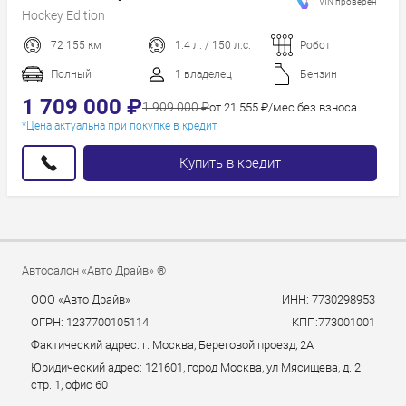
VIN проверен
Hockey Edition
72 155 км
1.4 л. / 150 л.с.
Робот
Полный
1 владелец
Бензин
1 709 000 ₽
1 909 000 ₽
от 21 555 ₽/мес без взноса
*Цена актуальна при покупке в кредит
Купить в кредит
Автосалон «Авто Драйв» ®
ООО «Авто Драйв»
ИНН: 7730298953
ОГРН: 1237700105114
КПП:773001001
Фактический адрес: г. Москва, Береговой проезд, 2А
Юридический адрес: 121601, город Москва, ул Мясищева, д. 2
стр. 1, офис 60