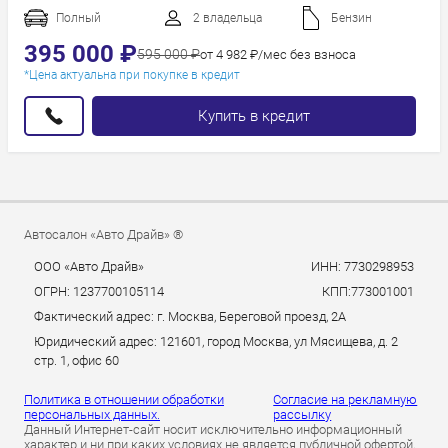
Пробег
Полный
2 владельца
Бензин
Год новее
395 000 ₽
595 000 ₽
от 4 982 ₽/мес без взноса
Год старше
*Цена актуальна при покупке в кредит
Купить в кредит
Автосалон «Авто Драйв» ®
ООО «Авто Драйв»
ИНН: 7730298953
ОГРН: 1237700105114
КПП:773001001
Фактический адрес: г. Москва, Береговой проезд, 2А
Юридический адрес: 121601, город Москва, ул Мясищева, д. 2
стр. 1, офис 60
Политика в отношении обработки
Согласие на рекламную
персональных данных.
рассылку
Данный Интернет-сайт носит исключительно информационный
характер и ни при каких условиях не является публичной офертой,