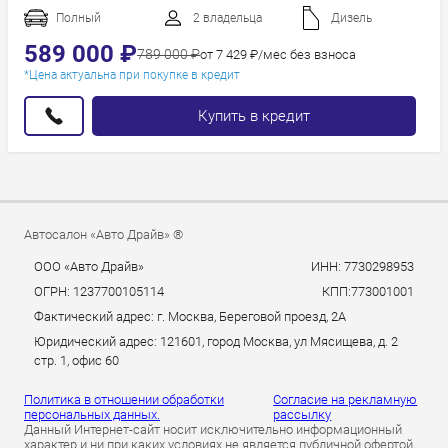
Пробег
Полный
2 владельца
Дизель
Год новее
589 000 ₽
789 000 ₽
от 7 429 ₽/мес без взноса
Год старше
*Цена актуальна при покупке в кредит
Купить в кредит
Автосалон «Авто Драйв» ®
ООО «Авто Драйв»
ИНН: 7730298953
ОГРН: 1237700105114
КПП:773001001
Фактический адрес: г. Москва, Береговой проезд, 2А
Юридический адрес: 121601, город Москва, ул Мясищева, д. 2
стр. 1, офис 60
Политика в отношении обработки
Согласие на рекламную
персональных данных.
рассылку
Данный Интернет-сайт носит исключительно информационный
характер и ни при каких условиях не является публичной офертой,