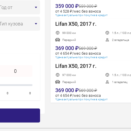
Пробег
359 000 ₽
559 000 ₽
Год от
Год новее
от 4 528 ₽/мес без взноса
*Цена актуальна при покупке в кредит
Год старше
Lifan X50, 2017 г.
Тип кузова
99 000 км
1.5 л. / 103 л.с
Передний
2 владельца
369 000 ₽
569 000 ₽
от 4 654 ₽/мес без взноса
*Цена актуальна при покупке в кредит
Lifan X50, 2017 г.
97 000 км
1.5 л. / 103 л.с
Передний
1 владелец
369 000 ₽
569 000 ₽
0
0
от 4 654 ₽/мес без взноса
*Цена актуальна при покупке в кредит