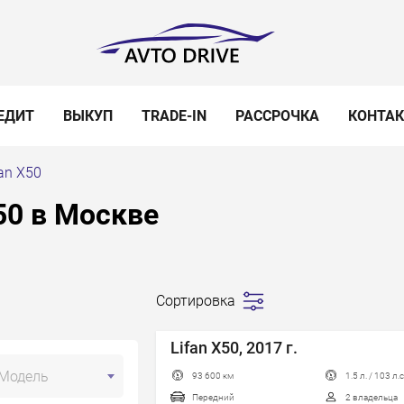
ЕДИТ
ВЫКУП
TRADE-IN
РАССРОЧКА
КОНТА
fan X50
50 в Москве
Сортировка
Сначала
дешевле
Lifan X50, 2017 г.
Сначала
Модель
93 600 км
1.5 л. / 103 л.с
дороже
Передний
2 владельца