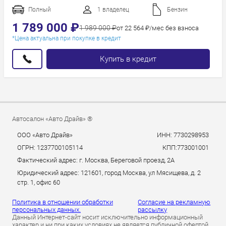
Год новее
Полный
1 владелец
Бензин
Год старше
1 789 000 ₽
1 989 000 ₽
от 22 564 ₽/мес без взноса
*Цена актуальна при покупке в кредит
Купить в кредит
Автосалон «Авто Драйв» ®
ООО «Авто Драйв»
ИНН: 7730298953
ОГРН: 1237700105114
КПП:773001001
Фактический адрес: г. Москва, Береговой проезд, 2А
Юридический адрес: 121601, город Москва, ул Мясищева, д. 2
стр. 1, офис 60
Политика в отношении обработки
Согласие на рекламную
персональных данных.
рассылку
Данный Интернет-сайт носит исключительно информационный
характер и ни при каких условиях не является публичной офертой,