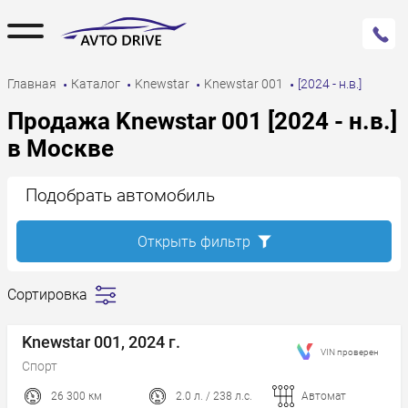
Главная
Каталог
Knewstar
Knewstar 001
[2024 - н.в.]
Продажа Knewstar 001 [2024 - н.в.]
в Москве
Подобрать автомобиль
Открыть фильтр
Сортировка
Сначала
дешевле
Knewstar 001, 2024 г.
VIN проверен
Сначала
Спорт
дороже
26 300 км
2.0 л. / 238 л.с.
Автомат
Пробег