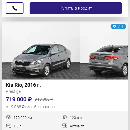
Купить в кредит
VIN
Kia Rio, 2016 г.
Prestige
719 000 ₽
919 000 ₽
от 9 068 ₽/мес без взноса
170 000 км
123 л.с.
1.6 л.
Автомат