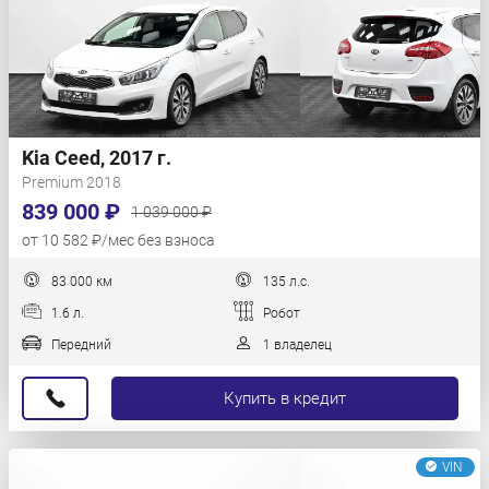
Kia Ceed, 2017 г.
Premium 2018
839 000 ₽
1 039 000 ₽
от 10 582 ₽/мес без взноса
83 000 км
135 л.с.
1.6 л.
Робот
Передний
1 владелец
Купить в кредит
VIN