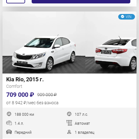
VIN
Kia Rio, 2015 г.
Comfort
709 000 ₽
909 000 ₽
от 8 942 ₽/мес без взноса
188 000 км
107 л.с.
1.4 л.
Автомат
Передний
1 владелец