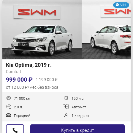
VIN
Kia Optima, 2019 г.
Comfort
999 000 ₽
1 199 000 ₽
от 12 600 ₽/мес без взноса
71 000 км
150 л.с.
2.0 л.
Автомат
Передний
1 владелец
Купить в кредит