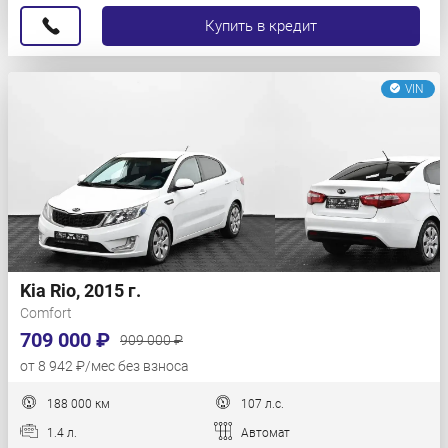
Купить в кредит
VIN
Kia Rio, 2015 г.
Comfort
709 000 ₽
909 000 ₽
от 8 942 ₽/мес без взноса
188 000 км
107 л.с.
1.4 л.
Автомат