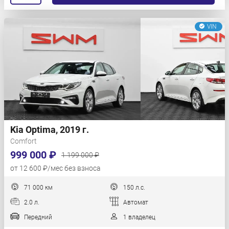
VIN
Kia Optima, 2019 г.
Comfort
999 000 ₽
1 199 000 ₽
от 12 600 ₽/мес без взноса
71 000 км
150 л.с.
2.0 л.
Автомат
Передний
1 владелец