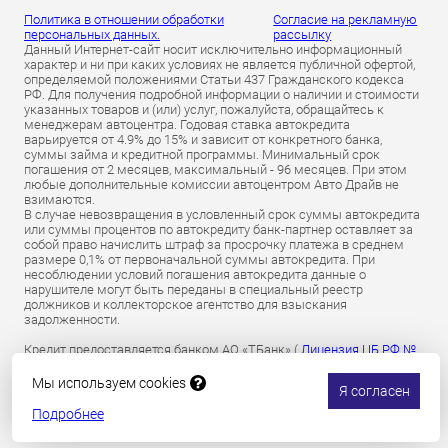
Политика в отношении обработки
Согласие на рекламную
персональных данных.
рассылку
Данный Интернет-сайт носит исключительно информационный
характер и ни при каких условиях не является публичной офертой,
определяемой положениями Статьи 437 Гражданского кодекса
РФ. Для получения подробной информации о наличии и стоимости
указанных товаров и (или) услуг, пожалуйста, обращайтесь к
менеджерам автоцентра. Годовая ставка автокредита
варьируется от 4.9% до 15% и зависит от конкретного банка,
суммы займа и кредитной программы. Минимальный срок
погашения от 2 месяцев, максимальный - 96 месяцев. При этом
любые дополнительные комиссии автоцентром Авто Драйв не
взимаются.
В случае невозвращения в условленный срок суммы автокредита
или суммы процентов по автокредиту банк-партнер оставляет за
собой право начислить штраф за просрочку платежа в среднем
размере 0,1% от первоначальной суммы автокредита. При
несоблюдении условий погашения автокредита данные о
нарушителе могут быть переданы в специальный реестр
должников и коллекторское агентство для взыскания
задолженности.
Кредит предоставляется банком АО «ТБанк» (
Лицензия ЦБ РФ №
2673 от 09.07.2024 г
).
Обязательное страхование гражданской ответственности
Мы используем cookies
Я согласен
владельцев транспортных средств осуществляется АО «Т-
Страхование»
по лицензии ОС № 0191-03 от 01.07.2024 г.
Подробнее