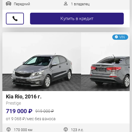
Передний
1 владелец
Купить в кредит
VIN
Kia Rio, 2016 г.
Prestige
719 000 ₽
919 000 ₽
от 9 068 ₽/мес без взноса
170 000 км
123 л.с.