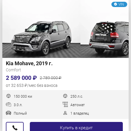
VIN
Kia Mohave, 2019 г.
Comfort
2 589 000 ₽
2 789 000 ₽
от 32 653 ₽/мес без взноса
150 000 км
250 л.с.
3.0 л.
Автомат
Полный
1 владелец
Купить в кредит