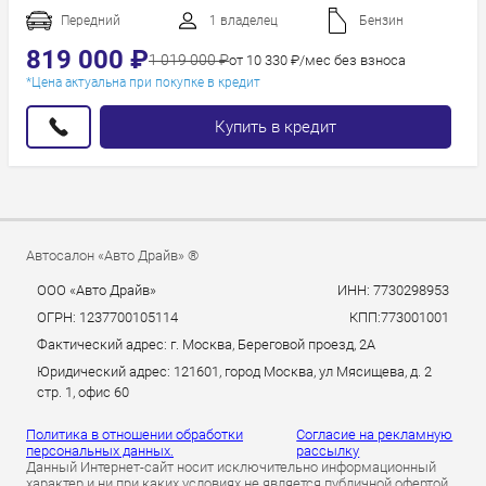
Год новее
Передний
1 владелец
Бензин
Год старше
819 000 ₽
1 019 000 ₽
от 10 330 ₽/мес без взноса
*Цена актуальна при покупке в кредит
Купить в кредит
Автосалон «Авто Драйв» ®
ООО «Авто Драйв»
ИНН: 7730298953
ОГРН: 1237700105114
КПП:773001001
Фактический адрес: г. Москва, Береговой проезд, 2А
Юридический адрес: 121601, город Москва, ул Мясищева, д. 2
стр. 1, офис 60
Политика в отношении обработки
Согласие на рекламную
персональных данных.
рассылку
Данный Интернет-сайт носит исключительно информационный
характер и ни при каких условиях не является публичной офертой,