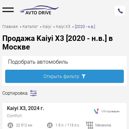
Главная
Каталог
Kaiyi
Kaiyi X3
[2020 - н.в.]
Продажа Kaiyi X3 [2020 - н.в.] в
Москве
Подобрать автомобиль
Открыть фильтр
Сортировка
Сначала
дешевле
Kaiyi X3, 2024 г.
VIN проверен
Сначала
Comfort
дороже
22 512 км
1.5 л. / 113 л.с.
Механика
Пробег