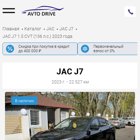
Главная
Каталог
JAC
JAC J7
JAC J7 1.5 CVT (136 л.с.) 2023 года
Скидка при покупке в кредит
Первоначальный
до 400 000 ₽
взнос от 0%
JAC J7
2023 г.
·
22 527 км
В наличии