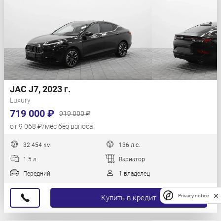
JAC J7, 2023 г.
Luxury
719 000 ₽
919 000 ₽
от 9 068 ₽/мес без взноса
32 454 км
136 л.с.
1.5 л.
Вариатор
Передний
1 владелец
Privacy notice
Купить в кредит