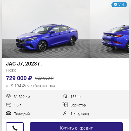
VIN
JAC J7, 2023 г.
Люкс
729 000 ₽
929 000 ₽
от 9 194 ₽/мес без взноса
31 322 км
136 л.с.
1.5 л.
Вариатор
Передний
1 владелец
Купить в кредит