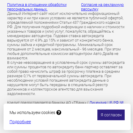
Политика в отношении обработки
Согласие на рекламную
персональных данных.
рассылку
Данный Интернет-сайт носит исключительно информационный
характер и ни при каких условиях не является публичной офертой,
определяемой положениями Статьи 437 Гражданского кодекса
РФ. Для получения подробной информации о наличии и стоимости
указанных товаров и (или) услуг, пожалуйста, обращайтесь к
менеджерам автоцентра. Годовая ставка автокредита
варьируется от 4.9% до 15% и зависит от конкретного банка,
суммы займа и кредитной программы. Минимальный срок
погашения от 2 месяцев, максимальный - 96 месяцев. При этом
любые дополнительные комиссии автоцентром Авто Драйв не
взимаются.
В случае невозвращения в условленный срок суммы автокредита
или суммы процентов по автокредиту банк-партнер оставляет за
собой право начислить штраф за просрочку платежа в среднем
размере 0,1% от первоначальной суммы автокредита. При
несоблюдении условий погашения автокредита данные о
нарушителе могут быть переданы в специальный реестр
должников и коллекторское агентство для взыскания
задолженности.
Кредит предоставляется банком АО «ТБанк» (
Лицензия ЦБ РФ №
2673 от 09.07.2024 г
).
Обязательное страхование гражданской ответственности
Мы используем cookies
Я согласен
владельцев транспортных средств осуществляется АО «Т-
Страхование»
по лицензии ОС № 0191-03 от 01.07.2024 г.
Подробнее