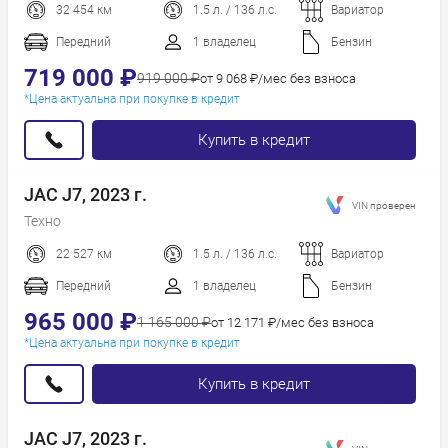
32 454 км
1.5 л. / 136 л.с.
Вариатор
Пробег
Год новее
Передний
1 владелец
Бензин
Год старше
719 000 ₽
919 000 ₽
от 9 068 ₽/мес без взноса
*Цена актуальна при покупке в кредит
Купить в кредит
JAC J7, 2023 г.
VIN проверен
Техно
22 527 км
1.5 л. / 136 л.с.
Вариатор
Передний
1 владелец
Бензин
965 000 ₽
1 165 000 ₽
от 12 171 ₽/мес без взноса
*Цена актуальна при покупке в кредит
Купить в кредит
JAC J7, 2023 г.