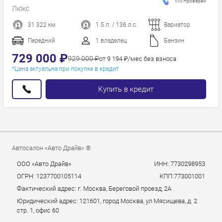
VIN проверен
Люкс
31 322 км
1.5 л. / 136 л.с.
Вариатор
Передний
1 владелец
Бензин
729 000 ₽
929 000 ₽
от 9 194 ₽/мес без взноса
*Цена актуальна при покупке в кредит
Купить в кредит
Автосалон «Авто Драйв» ®
ООО «Авто Драйв»
ИНН: 7730298953
ОГРН: 1237700105114
КПП:773001001
Фактический адрес: г. Москва, Береговой проезд, 2А
Юридический адрес: 121601, город Москва, ул Мясищева, д. 2
стр. 1, офис 60