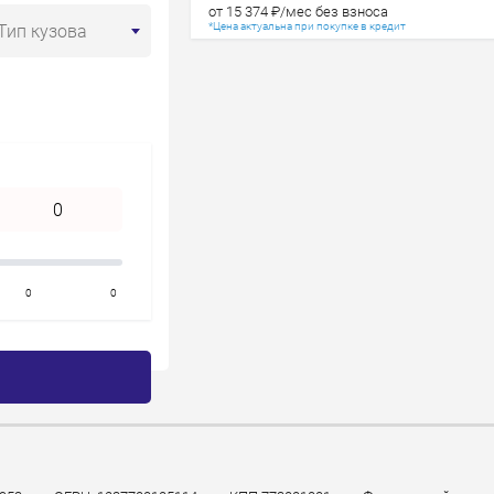
Год старше
от 15 374 ₽/мес без взноса
*Цена актуальна при покупке в кредит
Тип кузова
0
0