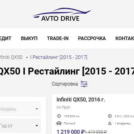
ЕДИТ
ВЫКУП
TRADE-IN
РАССРОЧКА
КОНТА
nfiniti QX50
I Рестайлинг [2015 - 2017]
 QX50 I Рестайлинг [2015 - 201
Сортировка
Сначала
дешевле
Infiniti QX50, 2016 г.
Сначала
Hi-Tech
Модель
дороже
105 600 км
2.5 л. / 222 л.с
Пробег
Полный
1 владелец
Год от
Год новее
1 219 000 ₽
1 419 000 ₽