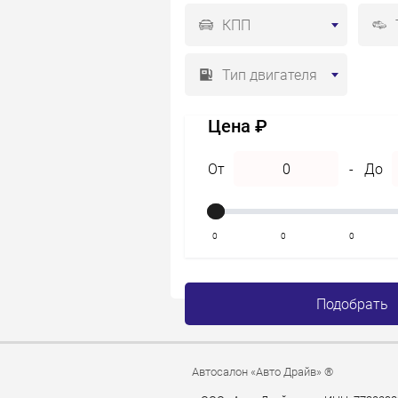
КПП
Тип двигателя
Цена ₽
От
-
До
0
0
0
Подобрать
Автосалон «Авто Драйв» ®