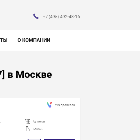
+7 (495) 492-48-16
КТЫ
О КОМПАНИИ
7] в Москве
VIN проверен
.
Автомат
Бензин