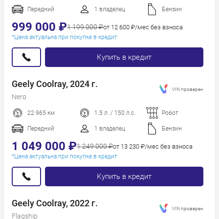
Год новее
Передний
1 владелец
Бензин
Год старше
999 000 ₽
1 199 000 ₽
от 12 600 ₽/мес без взноса
*Цена актуальна при покупке в кредит
Купить в кредит
Geely Coolray, 2024 г.
VIN проверен
Nero
22 965 км
1.5 л. / 150 л.с.
Робот
Передний
1 владелец
Бензин
1 049 000 ₽
1 249 000 ₽
от 13 230 ₽/мес без взноса
*Цена актуальна при покупке в кредит
Купить в кредит
Geely Coolray, 2022 г.
VIN проверен
Flagship