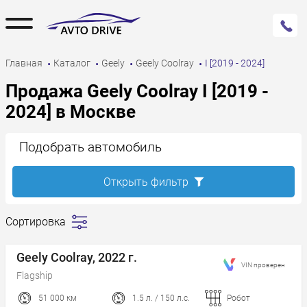
Главная
Каталог
Geely
Geely Coolray
I [2019 - 2024]
Продажа Geely Coolray I [2019 -
2024] в Москве
Подобрать автомобиль
Открыть фильтр
Сортировка
Сначала
дешевле
Geely Coolray, 2022 г.
VIN проверен
Сначала
Flagship
дороже
51 000 км
1.5 л. / 150 л.с.
Робот
Пробег