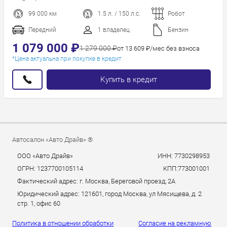
99 000 км
1.5 л. / 150 л.с.
Робот
Передний
1 владелец
Бензин
1 079 000 ₽
1 279 000 ₽
от 13 609 ₽/мес без взноса
*Цена актуальна при покупке в кредит
Купить в кредит
Автосалон «Авто Драйв» ®
ООО «Авто Драйв»
ИНН: 7730298953
ОГРН: 1237700105114
КПП:773001001
Фактический адрес: г. Москва, Береговой проезд, 2А
Юридический адрес: 121601, город Москва, ул Мясищева, д. 2
стр. 1, офис 60
Политика в отношении обработки
Согласие на рекламную