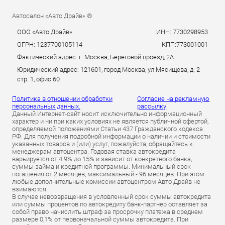
Автосалон «Авто Драйв» ®
ООО «Авто Драйв»
ИНН: 7730298953
ОГРН: 1237700105114
КПП:773001001
Фактический адрес: г. Москва, Береговой проезд, 2А
Юридический адрес: 121601, город Москва, ул Мясищева, д. 2
стр. 1, офис 60
Политика в отношении обработки
Согласие на рекламную
персональных данных.
рассылку
Данный Интернет-сайт носит исключительно информационный
характер и ни при каких условиях не является публичной офертой,
определяемой положениями Статьи 437 Гражданского кодекса
РФ. Для получения подробной информации о наличии и стоимости
указанных товаров и (или) услуг, пожалуйста, обращайтесь к
менеджерам автоцентра. Годовая ставка автокредита
варьируется от 4.9% до 15% и зависит от конкретного банка,
суммы займа и кредитной программы. Минимальный срок
погашения от 2 месяцев, максимальный - 96 месяцев. При этом
любые дополнительные комиссии автоцентром Авто Драйв не
взимаются.
В случае невозвращения в условленный срок суммы автокредита
или суммы процентов по автокредиту банк-партнер оставляет за
собой право начислить штраф за просрочку платежа в среднем
размере 0,1% от первоначальной суммы автокредита. При