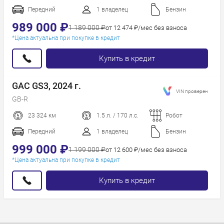
Год новее
Передний
1 владелец
Бензин
Год старше
989 000 ₽
1 189 000 ₽
от 12 474 ₽/мес без взноса
*Цена актуальна при покупке в кредит
Купить в кредит
GAC GS3, 2024 г.
VIN проверен
GB-R
23 324 км
1.5 л. / 170 л.с.
Робот
Передний
1 владелец
Бензин
999 000 ₽
1 199 000 ₽
от 12 600 ₽/мес без взноса
*Цена актуальна при покупке в кредит
Купить в кредит