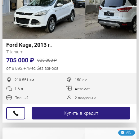
Ford Kuga, 2013 г.
Titanium
705 000 ₽
905 000 ₽
от 8 892 ₽/мес без взноса
210 551 км
150 л.с.
1.6 л.
Автомат
Полный
2 владельца
Купить в кредит
VIN