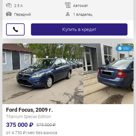
2.5 л.
Автомат
Передний
1 владелец
Купить в кредит
VIN
Ford Focus, 2009 г.
Titanium Special Edition
375 000 ₽
575 000 ₽
от 4 730 ₽/мес без взноса