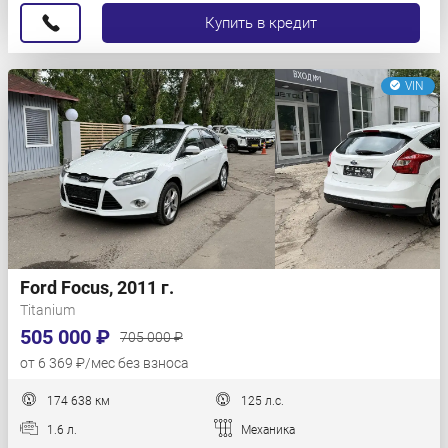
Купить в кредит
VIN
Ford Focus, 2011 г.
Titanium
505 000 ₽
705 000 ₽
от 6 369 ₽/мес без взноса
174 638 км
125 л.с.
1.6 л.
Механика