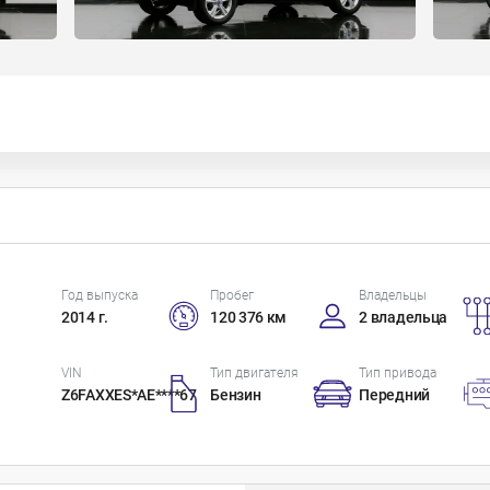
Год выпуска
Пробег
Владельцы
2014 г.
120 376 км
2 владельца
VIN
Тип двигателя
Тип привода
Z6FAXXES*AE****67
Бензин
Передний