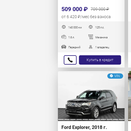
509 000 ₽
709 000 ₽
от 6 420 ₽/мес без взноса
140 000 км
125 л.с.
1.6 л.
Механика
Передний
1 владелец
Купить в кредит
VIN
Ford Explorer, 2018 г.