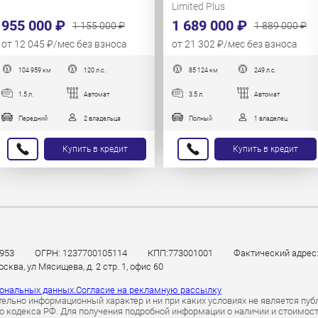
Limited Plus
955 000 ₽
1 689 000 ₽
1 155 000 ₽
1 889 000 ₽
от 12 045 ₽/мес без взноса
от 21 302 ₽/мес без взноса
104 959 км
120 л.с.
85 124 км
249 л.с.
1.5 л.
Автомат
3.5 л.
Автомат
Передний
2 владельца
Полный
1 владелец
Купить в кредит
Купить в кредит
953
ОГРН: 1237700105114
КПП:773001001
Фактический адрес: 
ква, ул Мясищева, д. 2 стр. 1, офис 60
сональных данных.
Согласие на рекламную рассылку
ельно информационный характер и ни при каких условиях не является пуб
 кодекса РФ. Для получения подробной информации о наличии и стоимости 