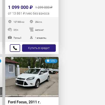
1 099 000 ₽
1 299 000 ₽
от 13 861 ₽/мес без взноса
127 000 км
294 л.с.
3.5 л.
Автомат
Полный
1 владелец
Купить в кредит
VIN
Ford Focus, 2011 г.