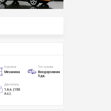
Коробка
Тип кузова
Механика
Внедорожник
5 дв.
Двигатель
1.6 л. (150
л.с.)