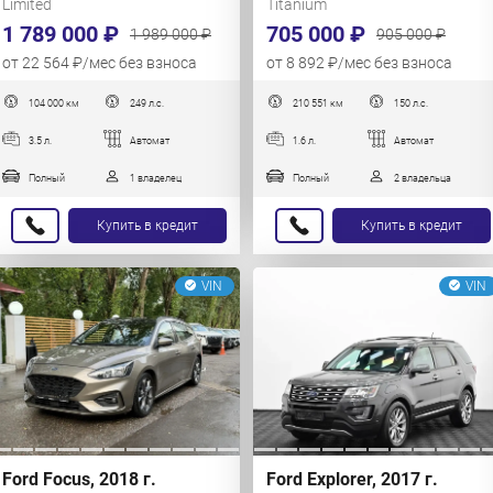
Limited
Titanium
1 789 000 ₽
705 000 ₽
1 989 000 ₽
905 000 ₽
от 22 564 ₽/мес без взноса
от 8 892 ₽/мес без взноса
104 000 км
249 л.с.
210 551 км
150 л.с.
3.5 л.
Автомат
1.6 л.
Автомат
Полный
1 владелец
Полный
2 владельца
Купить в кредит
Купить в кредит
VIN
VIN
Ford Focus, 2018 г.
Ford Explorer, 2017 г.