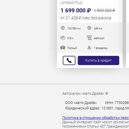
Limited Plus
1 699 000 ₽
1 899 000 ₽
от 21 428 ₽/мес без взноса
132 563 км
249 л.с.
3.5 л.
Автомат
Полный
1 владелец
Купить в кредит
Автосалон «Авто Драйв» ®
ООО «Авто Драйв»
ИНН: 7730298
Юридический адрес: 121601, город Мос
Политика в отношении обработки пер
Данный Интернет-сайт носит исключит
положениями Статьи 437 Гражданского