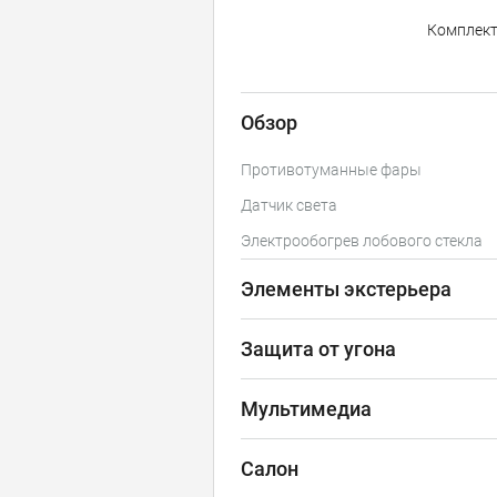
Комплек
Обзор
Противотуманные фары
Датчик света
Электрообогрев лобового стекла
Элементы экстерьера
Защита от угона
Мультимедиа
Салон