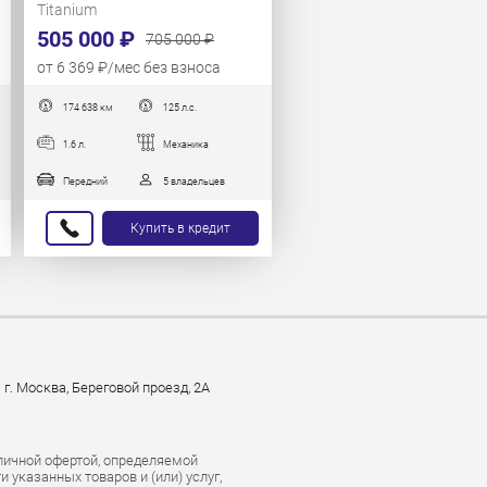
Titanium
505 000 ₽
705 000 ₽
от 6 369 ₽/мес без взноса
174 638 км
125 л.с.
1.6 л.
Механика
Передний
5 владельцев
Купить в кредит
г. Москва, Береговой проезд, 2А
личной офертой, определяемой
указанных товаров и (или) услуг,