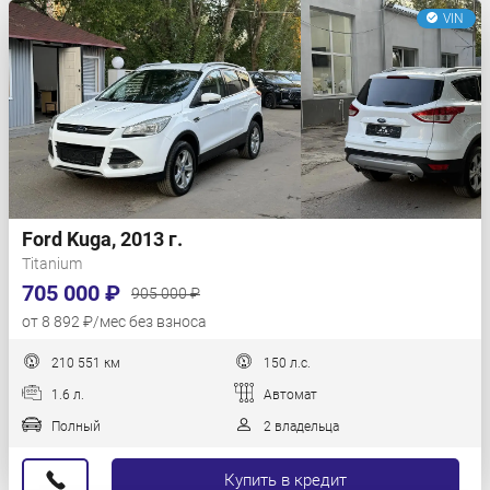
VIN
Ford Kuga, 2013 г.
Titanium
705 000 ₽
905 000 ₽
от 8 892 ₽/мес без взноса
210 551 км
150 л.с.
1.6 л.
Автомат
Полный
2 владельца
Купить в кредит