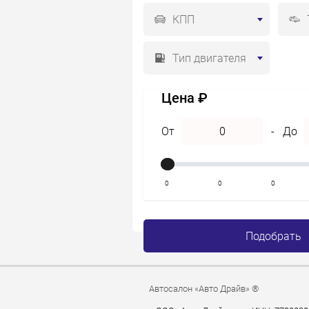
КПП
Тип двигателя
Цена ₽
От
-
До
0
0
0
Подобрать
Автосалон «Авто Драйв» ®