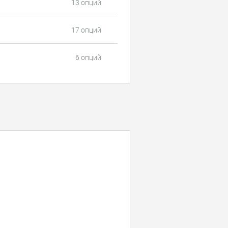
13 опций
17 опций
6 опций