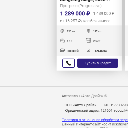
Прогресс (Progressive)
1 289 000 ₽
1 489 000 ₽
от 16 257 ₽/мес без взноса
156 км
197 л.с.
1.5 л.
Робот
Передний
1 владелец
Купить в кредит
Автосалон «Авто Драйв» ®
ООО «Авто Драйв»
ИНН: 7730298
Юридический адрес: 121601, город Мос
Политика в отношении обработки пер
Данный Интернет-сайт носит исключит