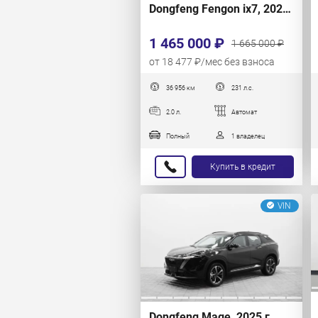
Dongfeng Fengon ix7, 2024 г.
1 465 000 ₽
1 665 000 ₽
от 18 477 ₽/мес без взноса
36 956 км
231 л.с.
2.0 л.
Автомат
Полный
1 владелец
Купить в кредит
VIN
Dongfeng Mage, 2025 г.