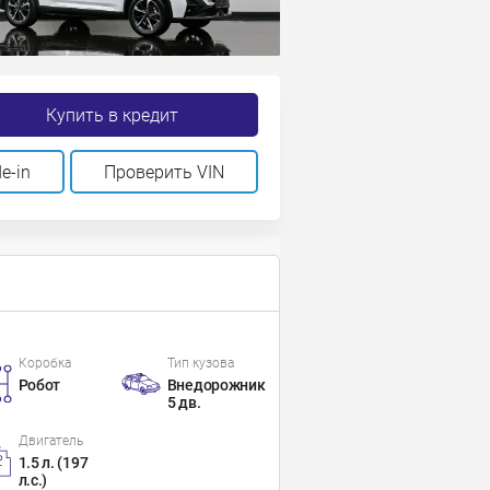
Купить в кредит
e-in
Проверить VIN
Коробка
Тип кузова
Робот
Внедорожник
5 дв.
Двигатель
1.5 л. (197
л.с.)