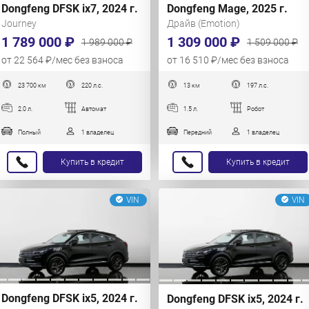
Dongfeng DFSK ix7, 2024 г.
Dongfeng Mage, 2025 г.
Journey
Драйв (Emotion)
1 789 000 ₽
1 309 000 ₽
1 989 000 ₽
1 509 000 ₽
от 22 564 ₽/мес без взноса
от 16 510 ₽/мес без взноса
23 700 км
220 л.с.
13 км
197 л.с.
2.0 л.
Автомат
1.5 л.
Робот
Полный
1 владелец
Передний
1 владелец
Купить в кредит
Купить в кредит
VIN
VIN
Dongfeng DFSK ix5, 2024 г.
Dongfeng DFSK ix5, 2024 г.