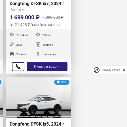
Dongfeng DFSK ix7, 2024 г.
Journey
1 699 000 ₽
1 899 000 ₽
от 21 428 ₽/мес без взноса
29 854 км
220 л.с.
2.0 л.
Автомат
Полный
1 владелец
Купить в кредит
Privacy notice
VIN
Dongfeng DFSK ix5, 2024 г.