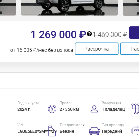
1 269 000 ₽
1 469 000 ₽
Рассрочка
Trad
от 16 005 ₽/мес без взноса
Год выпуска
Пробег
Владельцы
2024 г.
27 350 км
1 владелец
VIN
Тип двигателя
Тип привода
LGJE5EE0*SM****29
Бензин
Передний