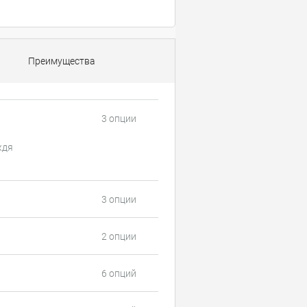
Преимущества
3 опции
ждя
3 опции
2 опции
6 опций