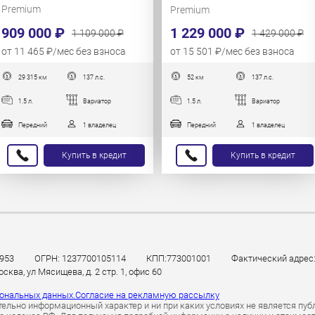
Premium
Premium
1 229 000 ₽
909 000 ₽
1 429 000 ₽
1 109 000 ₽
от 15 501 ₽/мес без взноса
от 11 465 ₽/мес без взноса
29 315 км
137 л.с.
52 км
137 л.с.
1.5 л.
Вариатор
1.5 л.
Вариатор
Передний
1 владелец
Передний
1 владелец
Купить в кредит
Купить в кредит
953
ОГРН: 1237700105114
КПП:773001001
Фактический адрес: 
ква, ул Мясищева, д. 2 стр. 1, офис 60
сональных данных.
Согласие на рекламную рассылку
ельно информационный характер и ни при каких условиях не является пуб