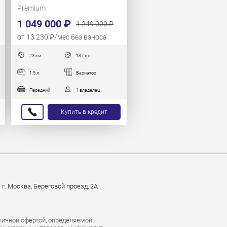
Premium
1 049 000 ₽
1 249 000 ₽
от 13 230 ₽/мес без взноса
23 км
137 л.с.
1.5 л.
Вариатор
Передний
1 владелец
Купить в кредит
г. Москва, Береговой проезд, 2А
личной офертой, определяемой