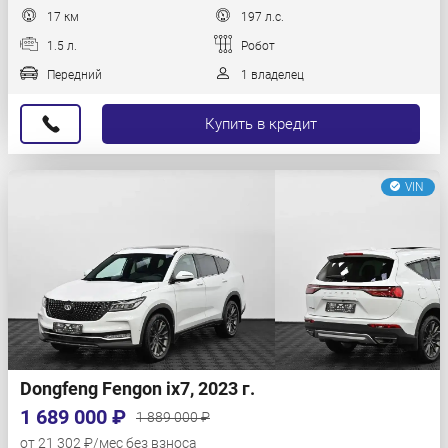
17 км
197 л.с.
1.5 л.
Робот
Передний
1 владелец
Купить в кредит
VIN
Dongfeng Fengon ix7, 2023 г.
1 689 000 ₽
1 889 000 ₽
от 21 302 ₽/мес без взноса