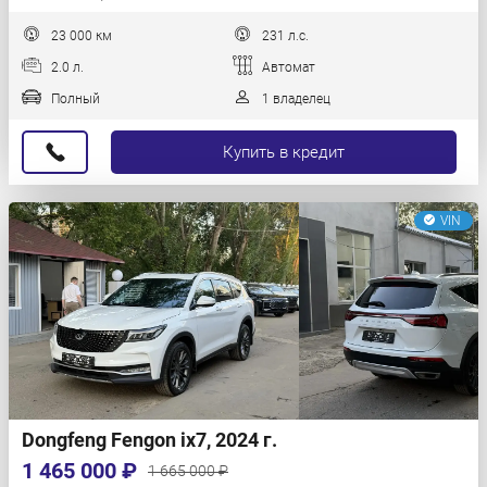
23 000 км
231 л.с.
2.0 л.
Автомат
Полный
1 владелец
Купить в кредит
VIN
Dongfeng Fengon ix7, 2024 г.
1 465 000 ₽
1 665 000 ₽