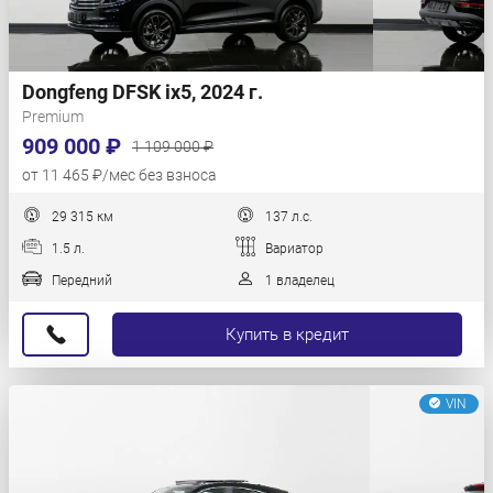
Dongfeng DFSK ix5, 2024 г.
Premium
909 000 ₽
1 109 000 ₽
от 11 465 ₽/мес без взноса
29 315 км
137 л.с.
1.5 л.
Вариатор
Передний
1 владелец
Купить в кредит
VIN