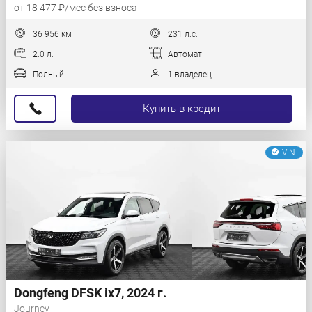
от 18 477 ₽/мес без взноса
36 956 км
231 л.с.
2.0 л.
Автомат
Полный
1 владелец
Купить в кредит
VIN
Dongfeng DFSK ix7, 2024 г.
Journey