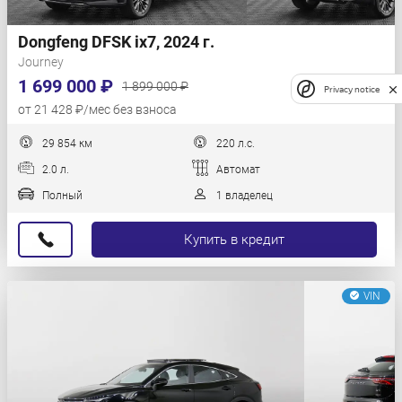
Dongfeng DFSK ix7, 2024 г.
Journey
1 699 000 ₽
1 899 000 ₽
Privacy notice
от 21 428 ₽/мес без взноса
29 854 км
220 л.с.
2.0 л.
Автомат
Полный
1 владелец
Купить в кредит
VIN