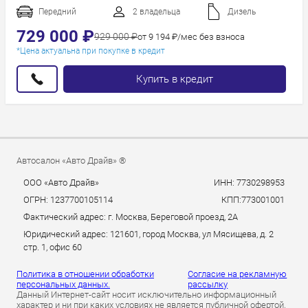
Пробег
Передний
2 владельца
Дизель
Год новее
729 000 ₽
929 000 ₽
от 9 194 ₽/мес без взноса
Год старше
*Цена актуальна при покупке в кредит
Купить в кредит
Автосалон «Авто Драйв» ®
ООО «Авто Драйв»
ИНН: 7730298953
ОГРН: 1237700105114
КПП:773001001
Фактический адрес: г. Москва, Береговой проезд, 2А
Юридический адрес: 121601, город Москва, ул Мясищева, д. 2
стр. 1, офис 60
Политика в отношении обработки
Согласие на рекламную
персональных данных.
рассылку
Данный Интернет-сайт носит исключительно информационный
характер и ни при каких условиях не является публичной офертой,