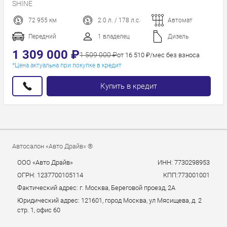
SHINE
дороже
72 955 км
2.0 л. / 178 л.с.
Автомат
Пробег
Год новее
Передний
1 владелец
Дизель
Год старше
1 309 000 ₽
1 509 000 ₽
от 16 510 ₽/мес без взноса
*Цена актуальна при покупке в кредит
Купить в кредит
Автосалон «Авто Драйв» ®
ООО «Авто Драйв»
ИНН: 7730298953
ОГРН: 1237700105114
КПП:773001001
Фактический адрес: г. Москва, Береговой проезд, 2А
Юридический адрес: 121601, город Москва, ул Мясищева, д. 2
стр. 1, офис 60