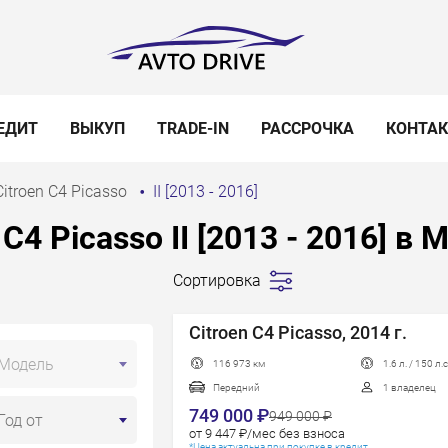
ЕДИТ
ВЫКУП
TRADE-IN
РАССРОЧКА
КОНТА
Citroen C4 Picasso
II [2013 - 2016]
C4 Picasso II [2013 - 2016] в 
Сортировка
Сначала
дешевле
Citroen C4 Picasso, 2014 г.
Сначала
Модель
116 973 км
1.6 л. / 150 л.с
дороже
Передний
1 владелец
Пробег
749 000 ₽
949 000 ₽
Год от
Год новее
от 9 447 ₽/мес без взноса
*Цена актуальна при покупке в кредит