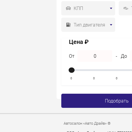
КПП
Тип двигателя
Цена ₽
От
-
До
0
0
0
Подобрать
Автосалон «Авто Драйв» ®