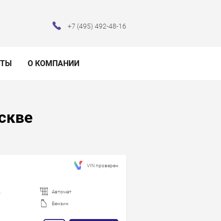
+7 (495) 492-48-16
КТЫ
О КОМПАНИИ
оскве
VIN проверен
.
Автомат
Бензин