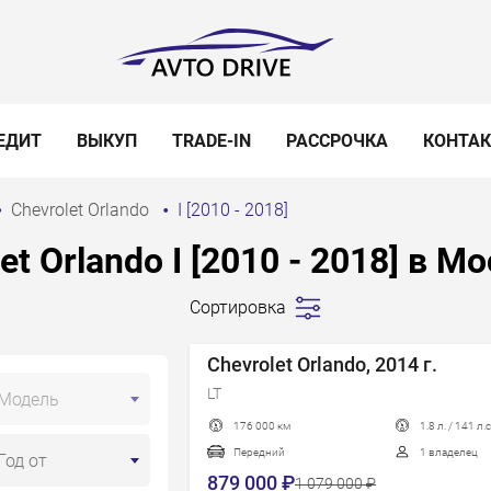
ЕДИТ
ВЫКУП
TRADE-IN
РАССРОЧКА
КОНТА
Chevrolet Orlando
I [2010 - 2018]
t Orlando I [2010 - 2018] в М
Сортировка
Сначала
дешевле
Chevrolet Orlando, 2014 г.
Сначала
LT
Модель
дороже
176 000 км
1.8 л. / 141 л.с
Пробег
Передний
1 владелец
Год от
Год новее
879 000 ₽
1 079 000 ₽