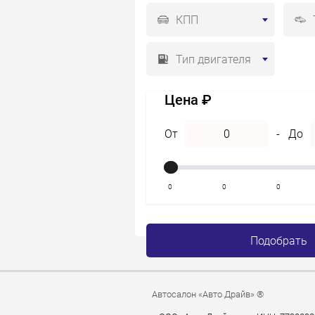
КПП
Тип двигателя
Цена ₽
От
-
До
0
0
0
Подобрать
Автосалон «Авто Драйв» ®