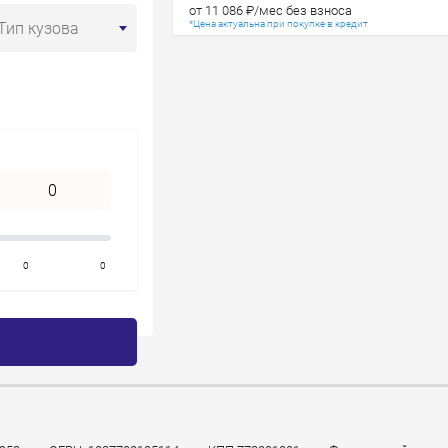
Год старше
от 11 086 ₽/мес без взноса
*Цена актуальна при покупке в кредит
Тип кузова
0
0