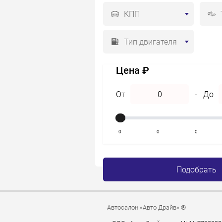
КПП
Тип двигателя
Цена ₽
От
-
До
0
0
0
Подобрать
Автосалон «Авто Драйв» ®