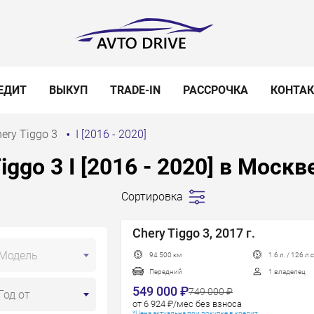
ЕДИТ
ВЫКУП
TRADE-IN
РАССРОЧКА
КОНТА
ery Tiggo 3
I [2016 - 2020]
ggo 3 I [2016 - 2020] в Москв
Сортировка
Сначала
дешевле
Chery Tiggo 3, 2017 г.
Сначала
Модель
94 500 км
1.6 л. / 126 л.с
дороже
Передний
1 владелец
Пробег
549 000 ₽
749 000 ₽
Год от
Год новее
от 6 924 ₽/мес без взноса
*Цена актуальна при покупке в кредит