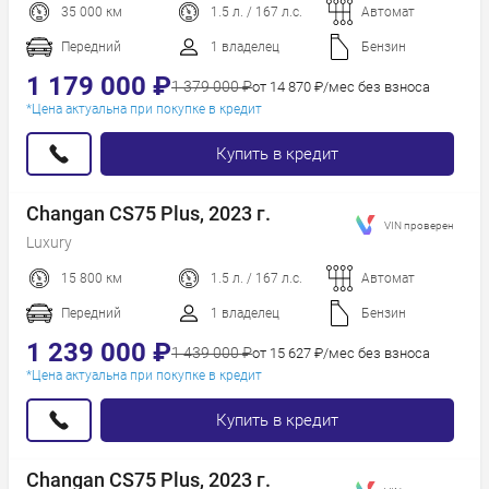
35 000 км
1.5 л. / 167 л.с.
Автомат
Пробег
Год новее
Передний
1 владелец
Бензин
Год старше
1 179 000 ₽
1 379 000 ₽
от 14 870 ₽/мес без взноса
*Цена актуальна при покупке в кредит
Купить в кредит
Changan CS75 Plus, 2023 г.
VIN проверен
Luxury
15 800 км
1.5 л. / 167 л.с.
Автомат
Передний
1 владелец
Бензин
1 239 000 ₽
1 439 000 ₽
от 15 627 ₽/мес без взноса
*Цена актуальна при покупке в кредит
Купить в кредит
Changan CS75 Plus, 2023 г.