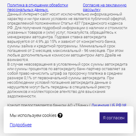
Политика в отношении обработки
Согласие на рекламную
персональных данных.
рассылку
Данный Интернет-сайт носит исключительно информационный
характер и ни при каких условиях не является публичной офертой,
определяемой положениями Статьи 437 Гражданского кодекса
РФ. Для получения подробной информации о наличии и стоимости
указанных товаров и (или) услуг, пожалуйста, обращайтесь к
менеджерам автоцентра. Годовая ставка автокредита
варьируется от 4.9% до 15% и зависит от конкретного банка,
суммы займа и кредитной программы. Минимальный срок
погашения от 2 месяцев, максимальный - 96 месяцев. При этом
любые дополнительные комиссии автоцентром Авто Драйв не
взимаются.
В случае невозвращения в условленный срок суммы автокредита
или суммы процентов по автокредиту банк-партнер оставляет за
собой право начислить штраф за просрочку платежа в среднем
размере 0,1% от первоначальной суммы автокредита. При
несоблюдении условий погашения автокредита данные о
нарушителе могут быть переданы в специальный реестр
должников и коллекторское агентство для взыскания
задолженности.
Кредит предоставляется банком АО «ТБанк» (
Лицензия ЦБ РФ №
2673 от 09.07.2024 г
).
Обязательное страхование гражданской ответственности
Мы используем cookies
Я согласен
владельцев транспортных средств осуществляется АО «Т-
Страхование»
по лицензии ОС № 0191-03 от 01.07.2024 г.
Подробнее