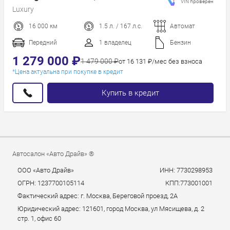
VIN проверен
Luxury
16 000 км
1.5 л. / 167 л.с.
Автомат
Передний
1 владелец
Бензин
1 279 000 ₽
1 479 000 ₽
от 16 131 ₽/мес без взноса
*Цена актуальна при покупке в кредит
Купить в кредит
Автосалон «Авто Драйв» ®
ООО «Авто Драйв»
ИНН: 7730298953
ОГРН: 1237700105114
КПП:773001001
Фактический адрес: г. Москва, Береговой проезд, 2А
Юридический адрес: 121601, город Москва, ул Мясищева, д. 2
стр. 1, офис 60