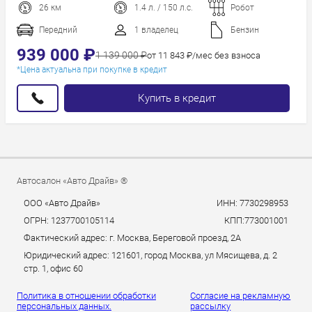
26 км
1.4 л. / 150 л.с.
Робот
Пробег
Год новее
Передний
1 владелец
Бензин
Год старше
939 000 ₽
1 139 000 ₽
от 11 843 ₽/мес без взноса
*Цена актуальна при покупке в кредит
Купить в кредит
Автосалон «Авто Драйв» ®
ООО «Авто Драйв»
ИНН: 7730298953
ОГРН: 1237700105114
КПП:773001001
Фактический адрес: г. Москва, Береговой проезд, 2А
Юридический адрес: 121601, город Москва, ул Мясищева, д. 2
стр. 1, офис 60
Политика в отношении обработки
Согласие на рекламную
персональных данных.
рассылку