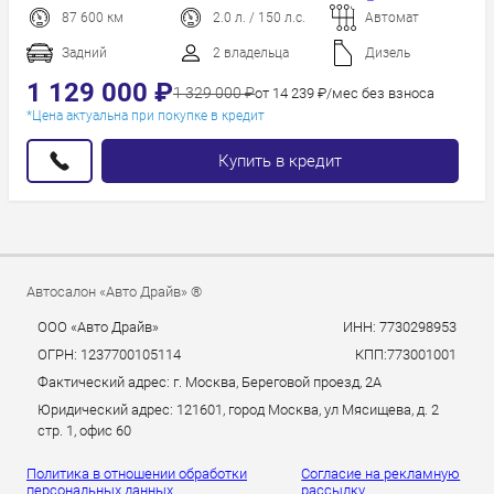
Сначала
дороже
87 600 км
2.0 л. / 150 л.с.
Автомат
Пробег
Задний
2 владельца
Дизель
Год новее
1 129 000 ₽
1 329 000 ₽
от 14 239 ₽/мес без взноса
Год старше
*Цена актуальна при покупке в кредит
Купить в кредит
Автосалон «Авто Драйв» ®
ООО «Авто Драйв»
ИНН: 7730298953
ОГРН: 1237700105114
КПП:773001001
Фактический адрес: г. Москва, Береговой проезд, 2А
Юридический адрес: 121601, город Москва, ул Мясищева, д. 2
стр. 1, офис 60
Политика в отношении обработки
Согласие на рекламную
персональных данных.
рассылку