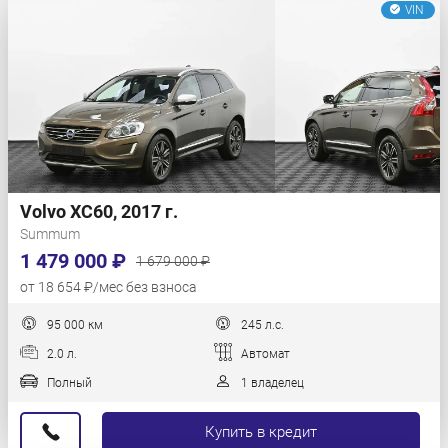
VIN
Volvo XC60, 2017 г.
Summum
1 479 000 ₽
1 679 000 ₽
от 18 654 ₽/мес без взноса
95 000 км
245 л.с.
2.0 л.
Автомат
Полный
1 владелец
Купить в кредит