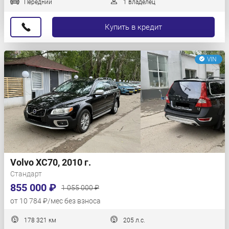
Передний
1 владелец
Купить в кредит
VIN
Volvo XC70, 2010 г.
Стандарт
855 000 ₽
1 055 000 ₽
от 10 784 ₽/мес без взноса
178 321 км
205 л.с.