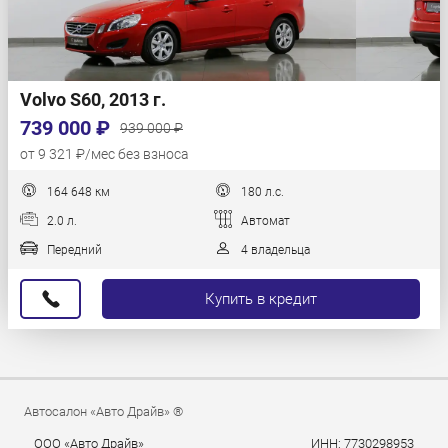
Volvo S60, 2013 г.
739 000 ₽
939 000 ₽
от 9 321 ₽/мес без взноса
164 648 км
180 л.с.
2.0 л.
Автомат
Передний
4 владельца
Купить в кредит
Автосалон «Авто Драйв» ®
ООО «Авто Драйв»
ИНН: 7730298953