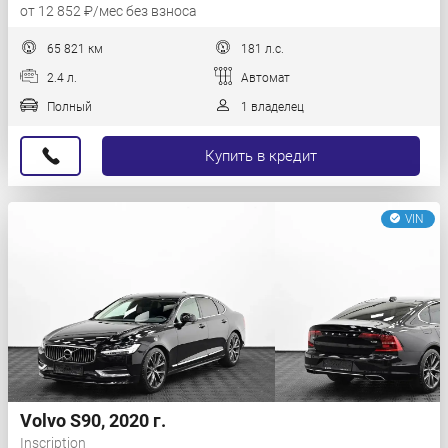
от 12 852 ₽/мес без взноса
65 821 км
181 л.с.
2.4 л.
Автомат
Полный
1 владелец
Купить в кредит
VIN
Volvo S90, 2020 г.
Inscription