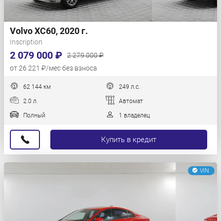
Volvo XC60, 2020 г.
Inscription
2 079 000 ₽
2 279 000 ₽
от 26 221 ₽/мес без взноса
62 144 км
249 л.с.
2.0 л.
Автомат
Полный
1 владелец
Купить в кредит
VIN