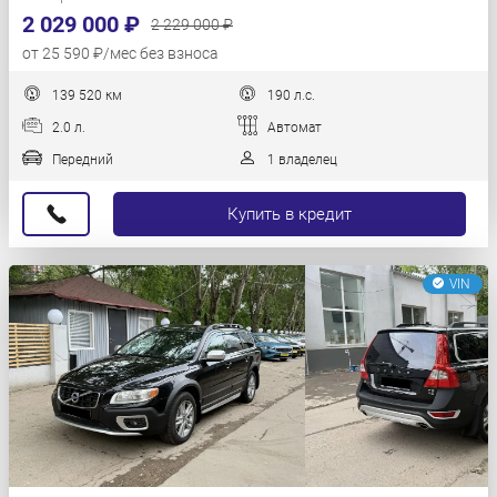
2 029 000 ₽
2 229 000 ₽
от 25 590 ₽/мес без взноса
139 520 км
190 л.с.
2.0 л.
Автомат
Передний
1 владелец
Купить в кредит
VIN