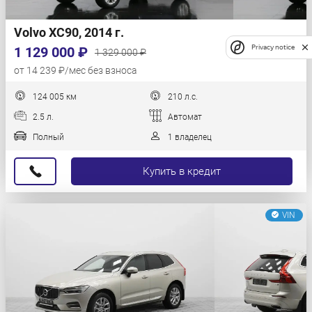
Volvo XC90, 2014 г.
Privacy notice
1 129 000 ₽
1 329 000 ₽
от 14 239 ₽/мес без взноса
124 005 км
210 л.с.
2.5 л.
Автомат
Полный
1 владелец
Купить в кредит
VIN