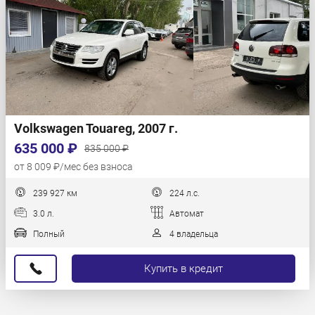
Volkswagen Touareg, 2007 г.
635 000 ₽
835 000 ₽
от 8 009 ₽/мес без взноса
239 927 км
224 л.с.
3.0 л.
Автомат
Полный
4 владельца
Купить в кредит