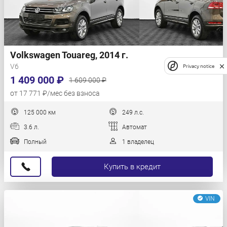
Volkswagen Touareg, 2014 г.
V6
Privacy notice
1 409 000 ₽
1 609 000 ₽
от 17 771 ₽/мес без взноса
125 000 км
249 л.с.
3.6 л.
Автомат
Полный
1 владелец
Купить в кредит
VIN