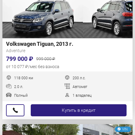
Volkswagen Tiguan, 2013 г.
Adventure
799 000 ₽
999 000 ₽
от 10 077 ₽/мес без взноса
118 000 км
200 л.с.
2.0 л.
Автомат
Полный
1 владелец
Купить в кредит
VIN