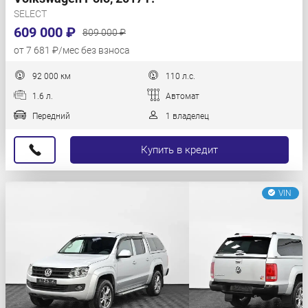
SELECT
609 000 ₽
809 000 ₽
от 7 681 ₽/мес без взноса
92 000 км
110 л.с.
1.6 л.
Автомат
Передний
1 владелец
Купить в кредит
VIN