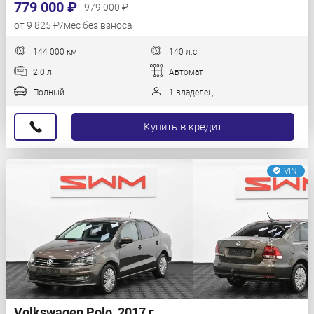
779 000 ₽
979 000 ₽
от 9 825 ₽/мес без взноса
144 000 км
140 л.с.
2.0 л.
Автомат
Полный
1 владелец
Купить в кредит
VIN
Volkswagen Polo, 2017 г.