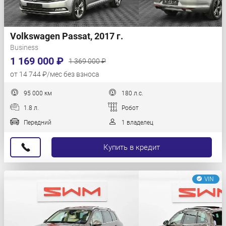
Volkswagen Passat, 2017 г.
Business
1 169 000 ₽
1 369 000 ₽
от 14 744 ₽/мес без взноса
95 000 км
180 л.с.
1.8 л.
Робот
Передний
1 владелец
Купить в кредит
VIN