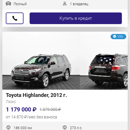
Полный
1 владелец
Купить в кредит
VIN
Toyota Highlander, 2012 г.
Люкс
1 179 000 ₽
1 379 000 ₽
от 14 870 ₽/мес без взноса
186 000 км
273 л.с.