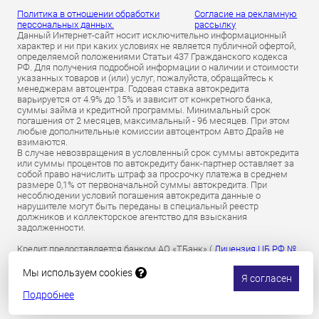
Политика в отношении обработки
Согласие на рекламную
персональных данных.
рассылку
Данный Интернет-сайт носит исключительно информационный
характер и ни при каких условиях не является публичной офертой,
определяемой положениями Статьи 437 Гражданского кодекса
РФ. Для получения подробной информации о наличии и стоимости
указанных товаров и (или) услуг, пожалуйста, обращайтесь к
менеджерам автоцентра. Годовая ставка автокредита
варьируется от 4.9% до 15% и зависит от конкретного банка,
суммы займа и кредитной программы. Минимальный срок
погашения от 2 месяцев, максимальный - 96 месяцев. При этом
любые дополнительные комиссии автоцентром Авто Драйв не
взимаются.
В случае невозвращения в условленный срок суммы автокредита
или суммы процентов по автокредиту банк-партнер оставляет за
собой право начислить штраф за просрочку платежа в среднем
размере 0,1% от первоначальной суммы автокредита. При
несоблюдении условий погашения автокредита данные о
нарушителе могут быть переданы в специальный реестр
должников и коллекторское агентство для взыскания
задолженности.
Кредит предоставляется банком АО «ТБанк» (
Лицензия ЦБ РФ №
2673 от 09.07.2024 г
).
Обязательное страхование гражданской ответственности
Мы используем cookies
Я согласен
владельцев транспортных средств осуществляется АО «Т-
Страхование»
по лицензии ОС № 0191-03 от 01.07.2024 г.
Подробнее