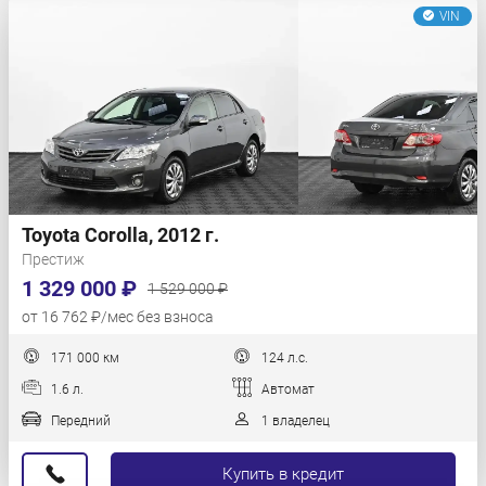
VIN
Toyota Corolla, 2012 г.
Престиж
1 329 000 ₽
1 529 000 ₽
от 16 762 ₽/мес без взноса
171 000 км
124 л.с.
1.6 л.
Автомат
Передний
1 владелец
Купить в кредит