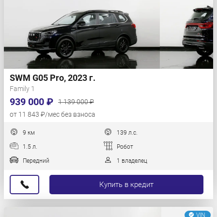
SWM G05 Pro, 2023 г.
Family 1
939 000 ₽
1 139 000 ₽
от 11 843 ₽/мес без взноса
9 км
139 л.с.
1.5 л.
Робот
Передний
1 владелец
Купить в кредит
VIN