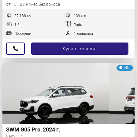
от 15 122 ₽/мес без взноса
27 188 км
139 л.с.
1.5 л.
Робот
Передний
1 владелец
Купить в кредит
VIN
SWM G05 Pro, 2024 г.
Family 2