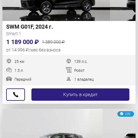
SWM G01F, 2024 г.
Smart 1
1 189 000 ₽
1 389 000 ₽
от 14 996 ₽/мес без взноса
25 км
139 л.с.
1.5 л.
Робот
Передний
1 владелец
Купить в кредит
VIN