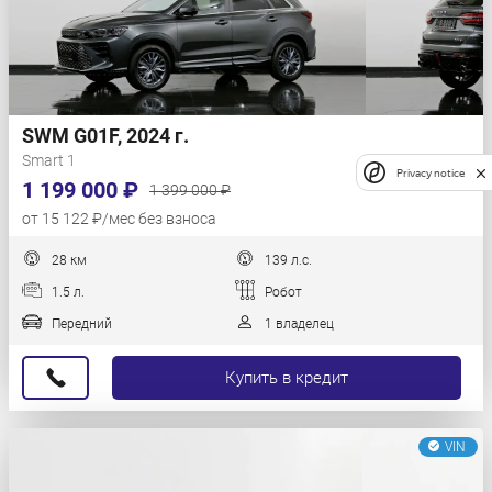
SWM G01F, 2024 г.
Smart 1
Privacy notice
1 199 000 ₽
1 399 000 ₽
от 15 122 ₽/мес без взноса
28 км
139 л.с.
1.5 л.
Робот
Передний
1 владелец
Купить в кредит
VIN