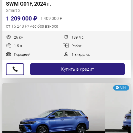
SWM G01F, 2024 г.
Smart 2
1 209 000 ₽
1 409 000 ₽
от 15 248 ₽/мес без взноса
26 км
139 л.с.
1.5 л.
Робот
Передний
1 владелец
Купить в кредит
VIN