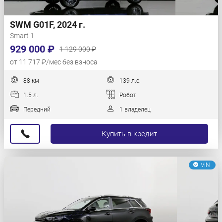
SWM G01F, 2024 г.
Smart 1
929 000 ₽
1 129 000 ₽
от 11 717 ₽/мес без взноса
88 км
139 л.с.
1.5 л.
Робот
Передний
1 владелец
Купить в кредит
VIN