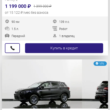
1 199 000 ₽
1 399 000 ₽
от 15 122 ₽/мес без взноса
90 км
139 л.с.
1.5 л.
Робот
Передний
1 владелец
Купить в кредит
VIN