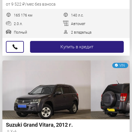
от 9 522 ₽/мес без взноса
165 176 км
140 л.с.
2.0 л.
Автомат
Полный
2 владельца
Купить в кредит
VIN
Suzuki Grand Vitara, 2012 г.
JLX-A