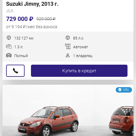
Suzuki Jimny, 2013 г.
JLX
729 000 ₽
929 000 ₽
от 9 194 ₽/мес без взноса
132 127 км
85 л.с.
1.3 л.
Автомат
Полный
1 владелец
Купить в кредит
VIN