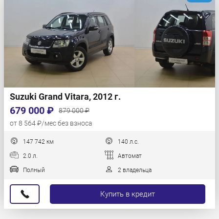
Suzuki Grand Vitara, 2012 г.
679 000 ₽
879 000 ₽
от 8 564 ₽/мес без взноса
147 742 км
140 л.с.
2.0 л.
Автомат
Полный
2 владельца
Купить в кредит