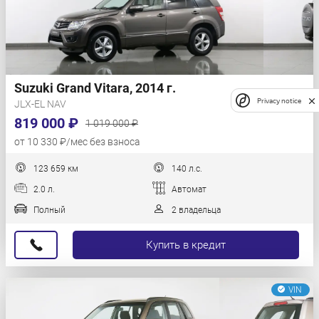
Suzuki Grand Vitara, 2014 г.
Privacy notice
JLX-EL NAV
819 000 ₽
1 019 000 ₽
от 10 330 ₽/мес без взноса
123 659 км
140 л.с.
2.0 л.
Автомат
Полный
2 владельца
Купить в кредит
VIN