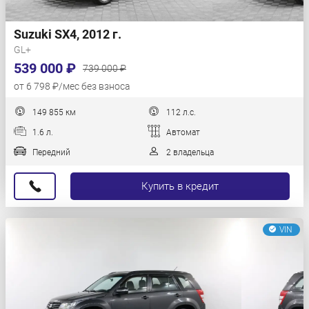
Suzuki SX4, 2012 г.
GL+
539 000 ₽
739 000 ₽
от 6 798 ₽/мес без взноса
149 855 км
112 л.с.
1.6 л.
Автомат
Передний
2 владельца
Купить в кредит
VIN