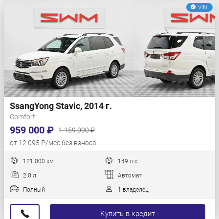
VIN
SsangYong Stavic, 2014 г.
Comfort
959 000 ₽
1 159 000 ₽
от 12 095 ₽/мес без взноса
121 000 км
149 л.с.
2.0 л.
Автомат
Полный
1 владелец
Купить в кредит