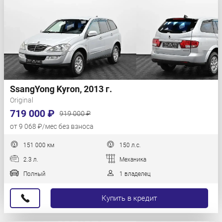
SsangYong Kyron, 2013 г.
Original
719 000 ₽
919 000 ₽
от 9 068 ₽/мес без взноса
151 000 км
150 л.с.
2.3 л.
Механика
Полный
1 владелец
Купить в кредит