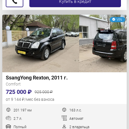
Купить в кредит
VIN
SsangYong Rexton, 2011 г.
Comfort
725 000 ₽
925 000 ₽
от 9 144 ₽/мес без взноса
201 197 км
163 л.с.
2.7 л.
Автомат
Полный
2 владельца