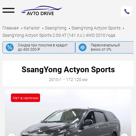
Главная
Каталог
SsangYong
SsangYong Actyon Sports
SsangYong Actyon Sports 2.0d AT (141 л.с.) 4WD 2010 года
Скидка при покупке в кредит
Первоначальный
до 400 000 ₽
взнос от 0%
SsangYong Actyon Sports
2010 г.
·
172 120 км
Нет в наличии