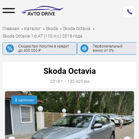
Главная
Каталог
Skoda
Skoda Octavia
Skoda Octavia 1.6 AT (110 л.с.) 2018 года
Скидка при покупке в кредит
Первоначальный
до 400 000 ₽
взнос от 0%
Skoda Octavia
2018 г.
·
132 425 км
В наличии