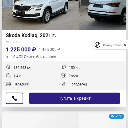
Skoda Kodiaq, 2021 г.
Active
Privacy notice
1 225 000 ₽
1 425 000 ₽
от 15 450 ₽/мес без взноса
182 568 км
150 л.с.
1.4 л.
Робот
Передний
1 владелец
Купить в кредит
VIN