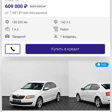
609 000 ₽
809 000 ₽
от 7 681 ₽/мес без взноса
136 000 км
140 л.с.
1.4 л.
Робот
Передний
1 владелец
Купить в кредит
VIN