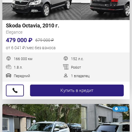
Skoda Octavia, 2010 г.
Elegance
479 000 ₽
679 000 ₽
от 6 041 ₽/мес без взноса
166 000 км
152 л.с.
1.8 л.
Робот
Передний
1 владелец
Купить в кредит
VIN