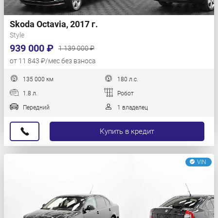
Skoda Octavia, 2017 г.
Style
939 000 ₽
1 139 000 ₽
от 11 843 ₽/мес без взноса
135 000 км
180 л.с.
1.8 л.
Робот
Передний
1 владелец
Купить в кредит
VIN