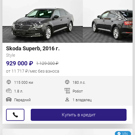
Skoda Superb, 2016 г.
Style
929 000 ₽
1 129 000 ₽
от 11 717 ₽/мес без взноса
115 000 км
180 л.с.
1.8 л.
Робот
Передний
1 владелец
Купить в кредит
VIN