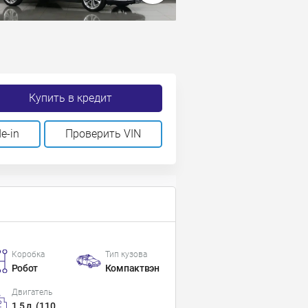
Купить в кредит
e-in
Проверить VIN
Коробка
Тип кузова
Робот
Компактвэн
Двигатель
1.5 л. (110