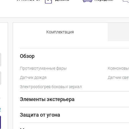
Комплектация
Обзор
Противотуманные фары
Ксеноновы
Датчик дождя
Датчик све
Электрообогрев боковых зеркал
Элементы экстерьера
и
Защита от угона