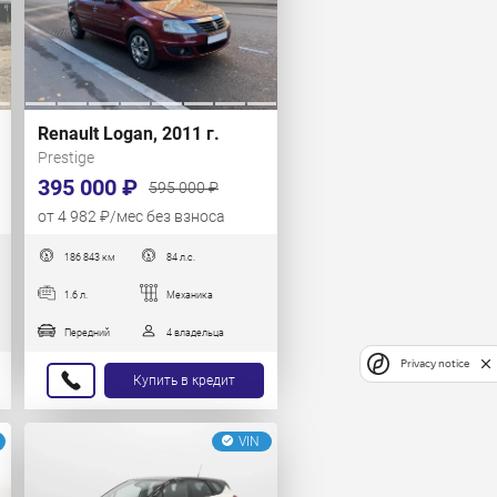
Renault Logan, 2011 г.
Prestige
395 000 ₽
595 000 ₽
от 4 982 ₽/мес без взноса
186 843 км
84 л.с.
1.6 л.
Механика
Передний
4 владельца
Privacy notice
Купить в кредит
VIN