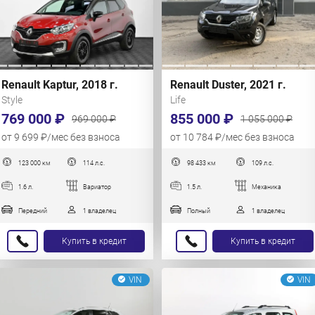
Renault Kaptur, 2018 г.
Renault Duster, 2021 г.
Style
Life
769 000 ₽
855 000 ₽
969 000 ₽
1 055 000 ₽
от 9 699 ₽/мес без взноса
от 10 784 ₽/мес без взноса
123 000 км
114 л.с.
98 433 км
109 л.с.
1.6 л.
Вариатор
1.5 л.
Механика
Передний
1 владелец
Полный
1 владелец
Купить в кредит
Купить в кредит
VIN
VIN