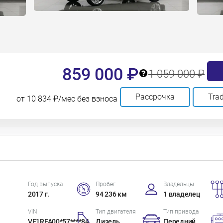
859 000 ₽
1 059 000 ₽
Рассрочка
Trad
от 10 834 ₽/мес без взноса
Год выпуска
Пробег
Владельцы
2017 г.
94 236 км
1 владелец
VIN
Тип двигателя
Тип привода
VF1RFA00*57****84
Дизель
Передний