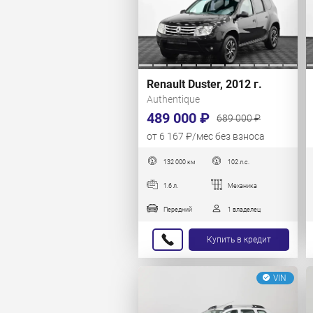
Renault Duster, 2012 г.
Authentique
489 000 ₽
689 000 ₽
от 6 167 ₽/мес без взноса
132 000 км
102 л.с.
1.6 л.
Механика
Передний
1 владелец
Купить в кредит
VIN