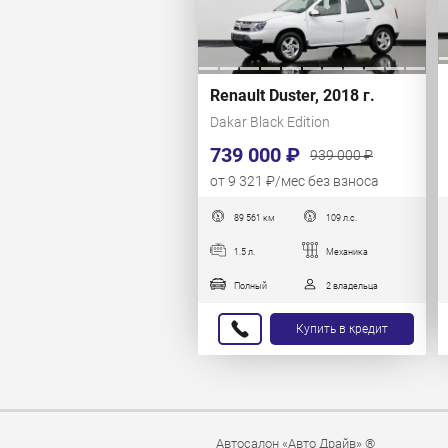
Renault Duster, 2018 г.
Dakar Black Edition
739 000 ₽
939 000 ₽
от 9 321 ₽/мес без взноса
89 561 км
109 л.с.
1.5 л.
Механика
Полный
2 владельца
Купить в кредит
Автосалон «Авто Драйв» ®