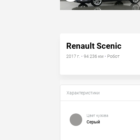
Renault Scenic
2017 г.
·
94 236 км
·
Робот
Характеристики
Цвет кузова
Серый