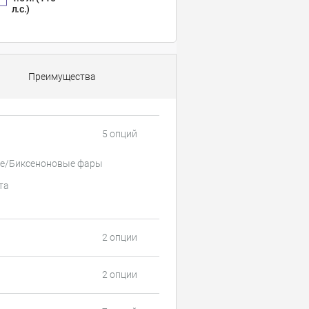
л.с.)
Преимущества
5 опций
е/Биксеноновые фары
та
2 опции
2 опции