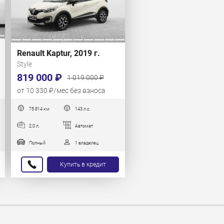
Renault Kaptur, 2019 г.
Style
819 000 ₽
1 019 000 ₽
от 10 330 ₽/мес без взноса
75 814 км
143 л.с.
2.0 л.
Автомат
Полный
1 владелец
Купить в кредит