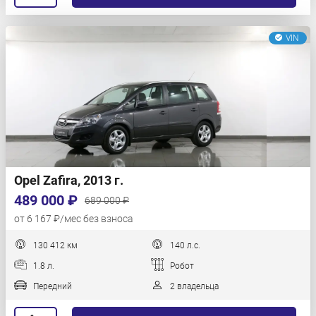
VIN
Opel Zafira, 2013 г.
489 000 ₽
689 000 ₽
от 6 167 ₽/мес без взноса
130 412 км
140 л.с.
1.8 л.
Робот
Передний
2 владельца