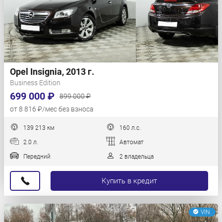
Opel Insignia, 2013 г.
Business Edition
699 000 ₽
899 000 ₽
от 8 816 ₽/мес без взноса
139 213 км
160 л.с.
2.0 л.
Автомат
Передний
2 владельца
Купить в кредит
VIN