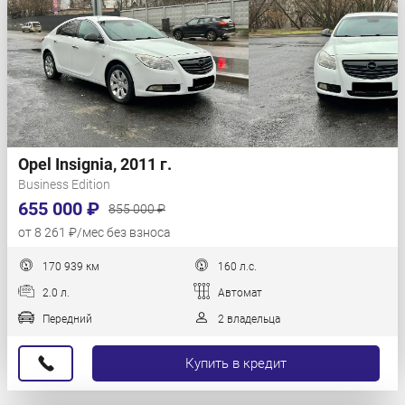
Opel Insignia, 2011 г.
Business Edition
655 000 ₽
855 000 ₽
от 8 261 ₽/мес без взноса
170 939 км
160 л.с.
2.0 л.
Автомат
Передний
2 владельца
Купить в кредит