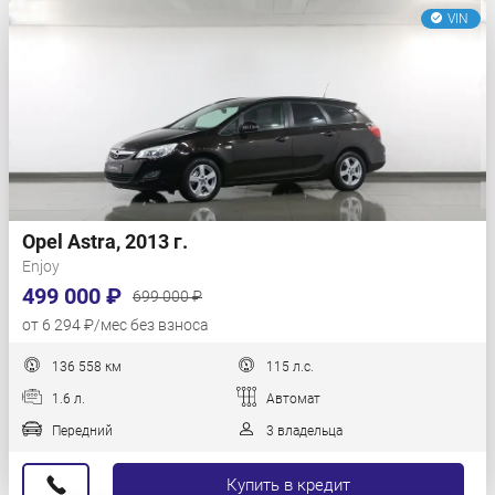
VIN
Opel Astra, 2013 г.
Enjoy
499 000 ₽
699 000 ₽
от 6 294 ₽/мес без взноса
136 558 км
115 л.с.
1.6 л.
Автомат
Передний
3 владельца
Купить в кредит