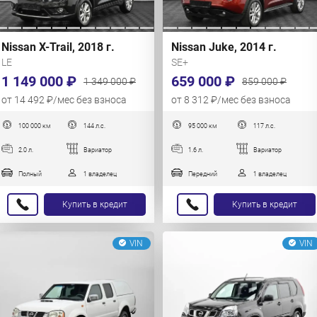
Nissan X-Trail, 2018 г.
Nissan Juke, 2014 г.
LE
SE+
1 149 000 ₽
659 000 ₽
1 349 000 ₽
859 000 ₽
от 14 492 ₽/мес без взноса
от 8 312 ₽/мес без взноса
100 000 км
144 л.с.
95 000 км
117 л.с.
2.0 л.
Вариатор
1.6 л.
Вариатор
Полный
1 владелец
Передний
1 владелец
Купить в кредит
Купить в кредит
VIN
VIN