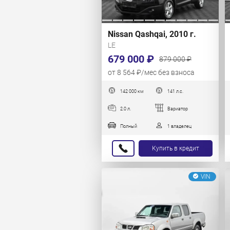
Nissan Qashqai, 2010 г.
LE
679 000 ₽
879 000 ₽
от 8 564 ₽/мес без взноса
142 000 км
141 л.с.
2.0 л.
Вариатор
Полный
1 владелец
Купить в кредит
VIN