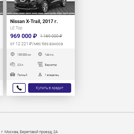
Nissan X-Trail, 2017 г.
LE Top
969 000 ₽
1 169 000 ₽
от 12 221 ₽/мес без взноса
135 000 км
144 л.с.
2.0 л.
Вариатор
Полный
1 владелец
Купить в кредит
г. Москва, Береговой проезд, 2А