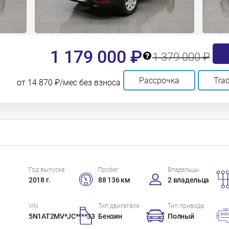
1 179 000 ₽
1 379 000 ₽
Рассрочка
Trad
от 14 870 ₽/мес без взноса
Год выпуска
Пробег
Владельцы
2018 г.
88 136 км
2 владельца
VIN
Тип двигателя
Тип привода
5N1AT2MV*JC****33
Бензин
Полный