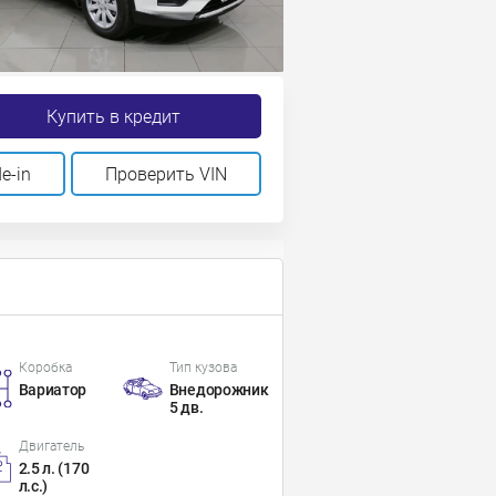
Купить в кредит
e-in
Проверить VIN
Коробка
Тип кузова
Вариатор
Внедорожник
5 дв.
Двигатель
2.5 л. (170
л.с.)