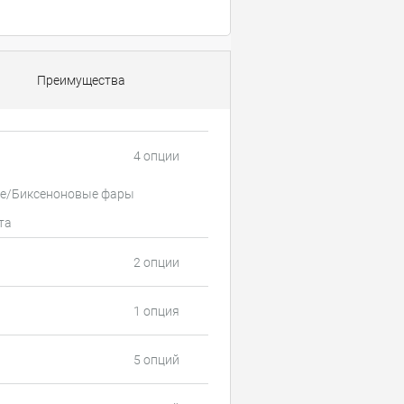
Преимущества
4 опции
е/Биксеноновые фары
та
2 опции
1 опция
5 опций