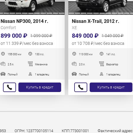
Nissan NP300, 2014 г.
Nissan X-Trail, 2012 г.
Comfort
XE
899 000 ₽
849 000 ₽
1 099 000 ₽
1 049 000 ₽
от 11 339 ₽/мес без взноса
от 10 708 ₽/мес без взноса
155 000 км
133 л.с.
113 000 км
141 л.с.
2.5 л.
Механика
2.0 л.
Вариатор
Полный
1 владелец
Полный
1 владелец
Купить в кредит
Купить в кредит
953
ОГРН: 1237700105114
КПП:773001001
Фактический адрес: 