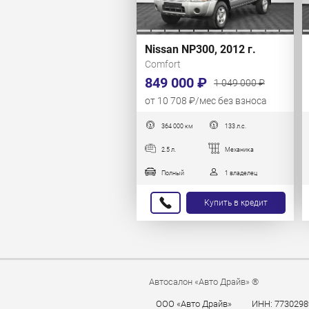
Nissan NP300, 2012 г.
Comfort
849 000 ₽
1 049 000 ₽
от 10 708 ₽/мес без взноса
364 000 км
133 л.с.
2.5 л.
Механика
Полный
1 владелец
Купить в кредит
Автосалон «Авто Драйв» ®
ООО «Авто Драйв»
ИНН: 7730298