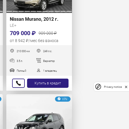
Nissan Murano, 2012 г.
LE+
709 000 ₽
909 000 ₽
от 8 942 ₽/мес без взноса
210 000 км
249 л.с.
3.5 л.
Вариатор
Полный
1 владелец
Купить в кредит
Privacy notice
VIN