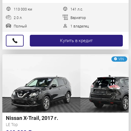
113 000 км
141 л.с.
2.0 л.
Вариатор
Полный
1 владелец
Купить в кредит
VIN
Nissan X-Trail, 2017 г.
LE Top