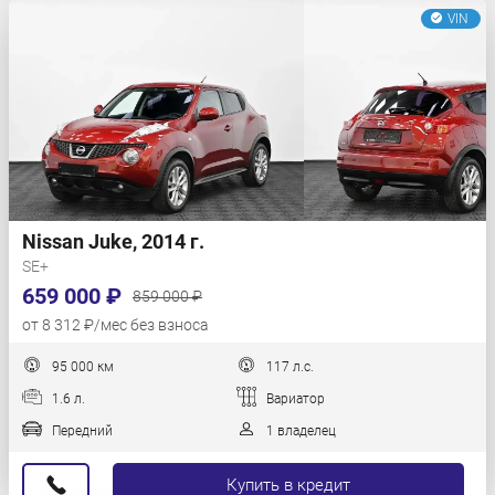
VIN
Nissan Juke, 2014 г.
SE+
659 000 ₽
859 000 ₽
от 8 312 ₽/мес без взноса
95 000 км
117 л.с.
1.6 л.
Вариатор
Передний
1 владелец
Купить в кредит