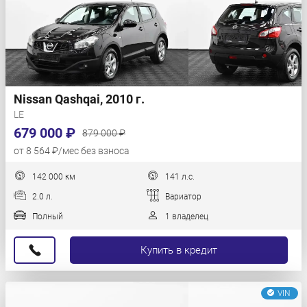
Nissan Qashqai, 2010 г.
LE
679 000 ₽
879 000 ₽
от 8 564 ₽/мес без взноса
142 000 км
141 л.с.
2.0 л.
Вариатор
Полный
1 владелец
Купить в кредит
VIN