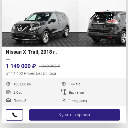
Nissan X-Trail, 2018 г.
LE
1 149 000 ₽
1 349 000 ₽
от 14 492 ₽/мес без взноса
100 000 км
144 л.с.
2.0 л.
Вариатор
Полный
1 владелец
Купить в кредит