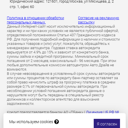
Юридический адрес: 121601, город Москва, ул Мясищева, д. 2
стр. 1, офис 60
Политика в отношении обработки
Согласие на рекламную
персональных данных.
рассылку
Данный Интернет-сайт носит исключительно информационный
характер и ни при каких условиях не является публичной офертой,
определяемой положениями Статьи 437 Гражданского кодекса
РФ. Для получения подробной информации о наличии и стоимости
указанных товаров и (или) услуг, пожалуйста, обращайтесь к
менеджерам автоцентра. Годовая ставка автокредита
варьируется от 4.9% до 15% и зависит от конкретного банка,
суммы займа и кредитной программы. Минимальный срок
погашения от 2 месяцев, максимальный - 96 месяцев. При этом
любые дополнительные комиссии автоцентром Авто Драйв не
взимаются.
В случае невозвращения в условленный срок суммы автокредита
или суммы процентов по автокредиту банк-партнер оставляет за
собой право начислить штраф за просрочку платежа в среднем
размере 0,1% от первоначальной суммы автокредита. При
несоблюдении условий погашения автокредита данные о
нарушителе могут быть переданы в специальный реестр
должников и коллекторское агентство для взыскания
задолженности.
Кредит предоставляется банком АО «ТБанк» (
Лицензия ЦБ РФ №
2673 от 09.07.2024 г
).
Обязательное страхование гражданской ответственности
Мы используем cookies
Я согласен
владельцев транспортных средств осуществляется АО «Т-