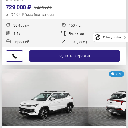
729 000 ₽
929 000 ₽
от 9 194 ₽/мес без взноса
38 455 км
150 л.с.
1.5 л.
Вариатор
Privacy notice
Передний
1 владелец
Купить в кредит
VIN