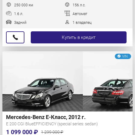
250 000 км
156 л.с.
1.6 л.
Автомат
Задний
1 владелец
Купить в кредит
VIN
Mercedes-Benz E-Класс, 2012 г.
E 200 CGI BlueEFFICIENCY (special series: sedan)
1 099 000 ₽
1 299 000 ₽