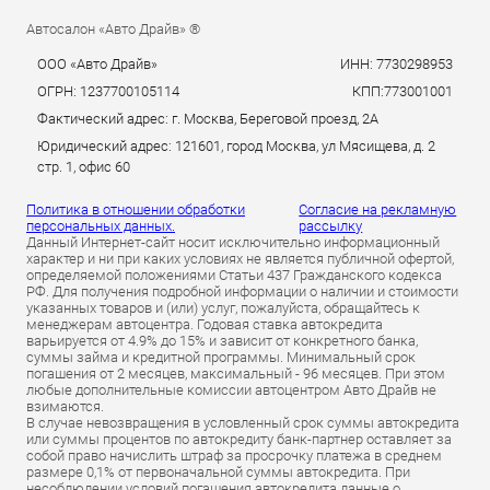
Автосалон «Авто Драйв» ®
ООО «Авто Драйв»
ИНН: 7730298953
ОГРН: 1237700105114
КПП:773001001
Фактический адрес: г. Москва, Береговой проезд, 2А
Юридический адрес: 121601, город Москва, ул Мясищева, д. 2
стр. 1, офис 60
Политика в отношении обработки
Согласие на рекламную
персональных данных.
рассылку
Данный Интернет-сайт носит исключительно информационный
характер и ни при каких условиях не является публичной офертой,
определяемой положениями Статьи 437 Гражданского кодекса
РФ. Для получения подробной информации о наличии и стоимости
указанных товаров и (или) услуг, пожалуйста, обращайтесь к
менеджерам автоцентра. Годовая ставка автокредита
варьируется от 4.9% до 15% и зависит от конкретного банка,
суммы займа и кредитной программы. Минимальный срок
погашения от 2 месяцев, максимальный - 96 месяцев. При этом
любые дополнительные комиссии автоцентром Авто Драйв не
взимаются.
В случае невозвращения в условленный срок суммы автокредита
или суммы процентов по автокредиту банк-партнер оставляет за
собой право начислить штраф за просрочку платежа в среднем
размере 0,1% от первоначальной суммы автокредита. При
несоблюдении условий погашения автокредита данные о