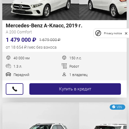
Mercedes-Benz A-Класс, 2019 г.
A 200 Comfort
Privacy notice
1 479 000 ₽
1 679 000 ₽
от 18 654 ₽/мес без взноса
40 000 км
150 л.с.
1.3 л.
Робот
Передний
1 владелец
Купить в кредит
VIN